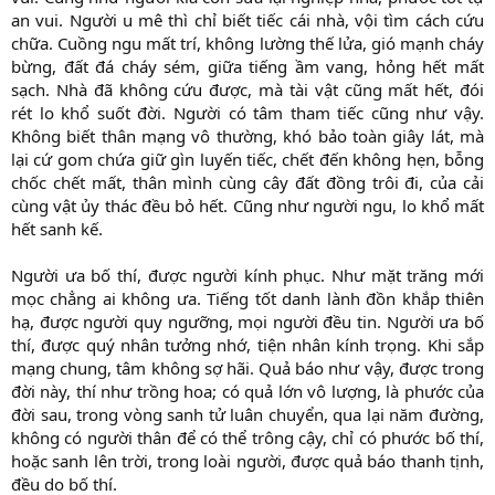
an vui. Người u mê thì chỉ biết tiếc cái nhà, vội tìm cách cứu
chữa. Cuồng ngu mất trí, không lường thế lửa, gió mạnh cháy
bừng, đất đá cháy sém, giữa tiếng ầm vang, hỏng hết mất
sạch. Nhà đã không cứu được, mà tài vật cũng mất hết, đói
rét lo khổ suốt đời. Người có tâm tham tiếc cũng như vậy.
Không biết thân mạng vô thường, khó bảo toàn giây lát, mà
lại cứ gom chứa giữ gìn luyến tiếc, chết đến không hẹn, bỗng
chốc chết mất, thân mình cùng cây đất đồng trôi đi, của cải
cùng vật ủy thác đều bỏ hết. Cũng như người ngu, lo khổ mất
hết sanh kế.
Người ưa bố thí, được người kính phục. Như mặt trăng mới
mọc chẳng ai không ưa. Tiếng tốt danh lành đồn khắp thiên
hạ, được người quy ngưỡng, mọi người đều tin. Người ưa bố
thí, được quý nhân tưởng nhớ, tiện nhân kính trọng. Khi sắp
mạng chung, tâm không sợ hãi. Quả báo như vậy, được trong
đời này, thí như trồng hoa; có quả lớn vô lượng, là phước của
đời sau, trong vòng sanh tử luân chuyển, qua lại năm đường,
không có người thân để có thể trông cậy, chỉ có phước bố thí,
hoặc sanh lên trời, trong loài người, được quả báo thanh tịnh,
đều do bố thí.