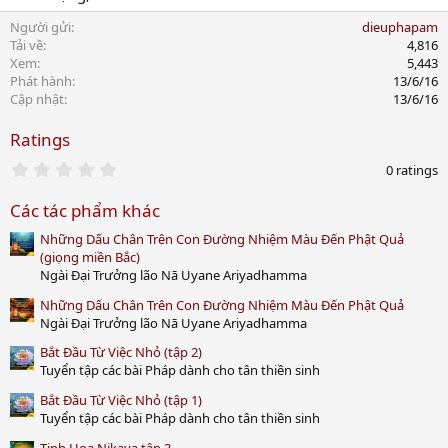
Người gửi
dieuphapam
Tải về
4,816
Xem
5,443
Phát hành
13/6/16
Cập nhật
13/6/16
Ratings
0
0 ratings
.
0
Các tác phẩm khác
0
s
Những Dấu Chân Trên Con Đường Nhiệm Màu Đến Phật Quả
t
a
(giọng miền Bắc)
r
Ngài Đại Trưởng lão Nā Uyane Ariyadhamma
(
s
Những Dấu Chân Trên Con Đường Nhiệm Màu Đến Phật Quả
)
Ngài Đại Trưởng lão Nā Uyane Ariyadhamma
Bắt Đầu Từ Việc Nhỏ (tập 2)
Tuyển tập các bài Pháp dành cho tân thiền sinh
Bắt Đầu Từ Việc Nhỏ (tập 1)
Tuyển tập các bài Pháp dành cho tân thiền sinh
Tinh Hoa Nikaya tập 3