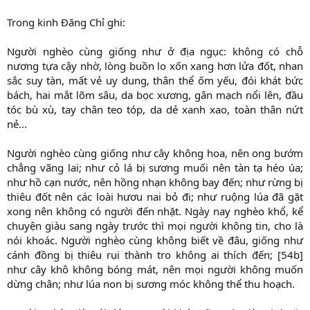
Trong kinh Đăng Chỉ ghi:
Người nghèo cùng giống như ở địa ngục: không có chỗ
nương tựa cậy nhờ, lòng buồn lo xốn xang hơn lửa đốt, nhan
sắc suy tàn, mất vẻ uy dung, thân thể ốm yếu, đói khát bức
bách, hai mắt lõm sâu, da bọc xương, gân mạch nổi lên, đầu
tóc bù xù, tay chân teo tóp, da dẻ xanh xao, toàn thân nứt
nẻ...
Người nghèo cùng giống như cây không hoa, nên ong bướm
chẳng vãng lai; như cỏ lá bị sương muối nên tàn tạ héo úa;
như hồ cạn nước, nên hồng nhạn không bay đến; như rừng bị
thiêu đốt nên các loài hươu nai bỏ đi; như ruộng lúa đã gặt
xong nên không có người đến nhặt. Ngày nay nghèo khổ, kể
chuyện giàu sang ngày trước thì mọi người không tin, cho là
nói khoác. Người nghèo cùng không biết về đâu, giống như
cánh đồng bị thiêu rụi thành tro không ai thích đến; [54b]
như cây khô không bóng mát, nên mọi người không muốn
dừng chân; như lúa non bị sương móc không thể thu hoạch.