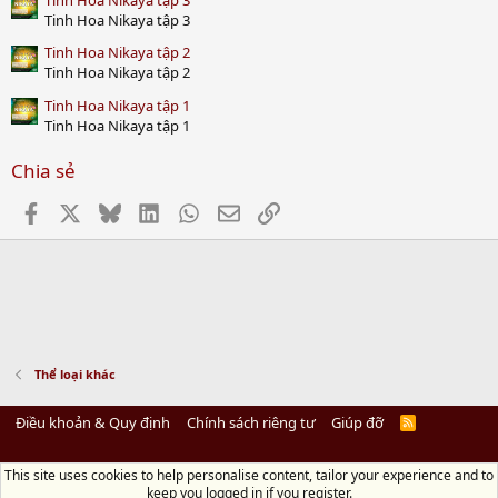
Tinh Hoa Nikaya tập 3
Tinh Hoa Nikaya tập 2
Tinh Hoa Nikaya tập 2
Tinh Hoa Nikaya tập 1
Tinh Hoa Nikaya tập 1
Chia sẻ
Facebook
X
Bluesky
LinkedIn
WhatsApp
Email
Link
Thể loại khác
Điều khoản & Quy định
Chính sách riêng tư
Giúp đỡ
R
S
S
This site uses cookies to help personalise content, tailor your experience and to
Diệu Pháp Âm
keep you logged in if you register.
Chùa Diệu Pháp - Số 72/14 Phú Mỹ, Phú Hòa Đông, Củ Chi, TP.HCM
(Xem Bản