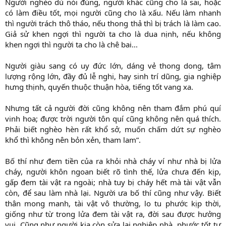
Người nghèo dù nói đúng, người khác cũng cho là sai, hoặc
có làm điều tốt, mọi người cũng cho là xấu. Nếu làm nhanh
thì người trách thô tháo, nếu thong thả thì bị trách là làm cao.
Giả sử khen ngợi thì người ta cho là dua nịnh, nếu không
khen ngợi thì người ta cho là chê bai...
Người giàu sang có uy đức lớn, dáng vẻ thong dong, tâm
lượng rộng lớn, đầy đủ lễ nghi, hay sinh trí dũng, gia nghiệp
hưng thịnh, quyến thuộc thuận hòa, tiếng tốt vang xa.
Nhưng tất cả người đời cũng không nên tham đắm phú quí
vinh hoa; được trời người tôn quí cũng không nên quá thích.
Phải biết nghèo hèn rất khổ sở, muốn chấm dứt sự nghèo
khổ thì không nên bỏn xẻn, tham lam”.
Bố thí như đem tiền của ra khỏi nhà cháy ví như nhà bị lửa
cháy, người khôn ngoan biết rõ tình thế, lửa chưa đến kịp,
gấp đem tài vật ra ngoài; nhà tuy bị cháy hết mà tài vật vẫn
còn, để sau làm nhà lại. Người ưa bố thí cũng như vậy. Biết
thân mong manh, tài vật vô thường, lo tu phước kịp thời,
giống như từ trong lửa đem tài vật ra, đời sau được hưởng
vui. Cũng như người kia còn sửa lại nghiệp nhà, phước tốt tự