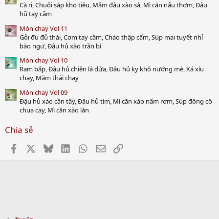
Cà ri, Chuối sáp kho tiêu, Mắm đậu xào sả, Mì căn nấu thơm, Đậu
hũ tay cầm
Món chay Vol 11
Gỏi đu đủ thái, Cơm tay cầm, Cháo thập cẩm, Súp mai tuyết nhỉ
bào ngư, Đậu hủ xào trần bì
Món chay Vol 10
Ram bắp, Đậu hủ chiên lá dứa, Đậu hủ ky khô nướng mè, Xá xíu
chay, Mắm thái chay
Món chay Vol 09
Đậu hủ xào cần tây, Đậu hủ tìm, Mì căn xào nấm rơm, Súp đông cô
chua cay, Mì căn xào lăn
Chia sẻ
Facebook
X
Bluesky
LinkedIn
WhatsApp
Email
Link