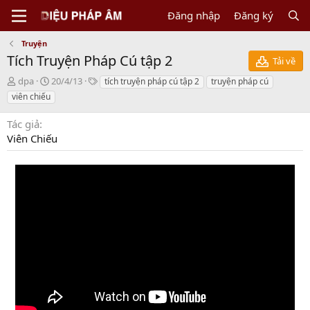
Đăng nhập
Đăng ký
Truyện
Tích Truyện Pháp Cú tập 2
Tải về
N
C
T
dpa
20/4/13
tích truyện pháp cú tập 2
truyện pháp cú
g
r
a
viên chiếu
ư
e
g
ờ
a
s
Tác giả
i
t
Viên Chiếu
g
i
ử
o
i
n
d
a
t
e