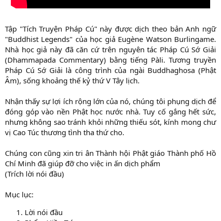
Tập "Tích Truyện Pháp Cú" này được dịch theo bản Anh ngữ
"Buddhist Legends" của học giả Eugène Watson Burlingame.
Nhà học giả này đã căn cứ trên nguyên tác Pháp Cú Sớ Giải
(Dhammapada Commentary) bằng tiếng Pàli. Tương truyền
Pháp Cú Sớ Giải là công trình của ngài Buddhaghosa (Phật
Âm), sống khoảng thế kỷ thứ V Tây lịch.
Nhận thấy sự lợi ích rộng lớn của nó, chúng tôi phụng dịch để
đóng góp vào nền Phật học nước nhà. Tuy cố gắng hết sức,
nhưng không sao tránh khỏi những thiếu sót, kính mong chư
vị Cao Túc thương tình tha thứ cho.
Chúng con cũng xin tri ân Thành hội Phật giáo Thành phố Hồ
Chí Minh đã giúp đỡ cho việc in ấn dịch phẩm
(Trích lời nói đầu)
Mục lục:
Lời nói đầu