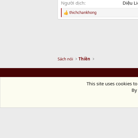
Người dịch
Diệu L
thichchankhong
R
e
a
c
t
i
o
n
s
Sách nói
Thiền
:
This site uses cookies to
By 