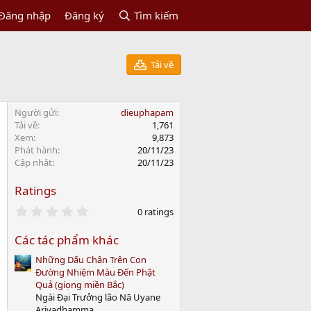
Đăng nhập
Đăng ký
Tìm kiếm
Tải về
Người gửi
dieuphapam
Tải về
1,761
Xem
9,873
Phát hành
20/11/23
Cập nhật
20/11/23
Ratings
0
0 ratings
.
0
Các tác phẩm khác
0
s
Những Dấu Chân Trên Con
t
a
Đường Nhiệm Màu Đến Phật
r
Quả (giọng miền Bắc)
(
Ngài Đại Trưởng lão Nā Uyane
s
Ariyadhamma