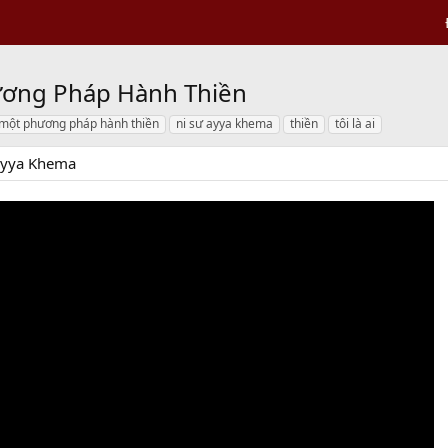
hương Pháp Hành Thiền
một phương pháp hành thiền
ni sư ayya khema
thiền
tôi là ai
Ayya Khema