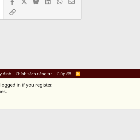
Facebook
X
Bluesky
LinkedIn
WhatsApp
Email
Link
y định
Chính sách riêng tư
Giúp đỡ
R
S
S
logged in if you register.
ies.