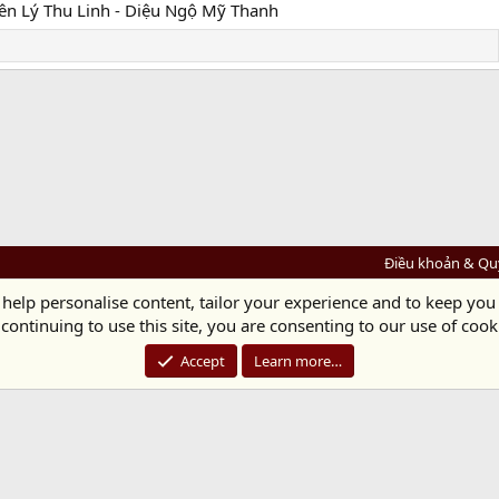
iên Lý Thu Linh - Diệu Ngộ Mỹ Thanh
Điều khoản & Qu
 help personalise content, tailor your experience and to keep you 
Diệu Pháp Âm
continuing to use this site, you are consenting to our use of cook
Chùa Diệu Pháp - Số 72/14 Phú Mỹ, Phú Hòa Đông, Củ Chi, TP.HCM
(Xem Bản đồ)
Điện thoại: 028.36208438 | Email: bientap@dieuphapam.net
Accept
Learn more…
Chủ Nhiệm: Thích Minh Thiền