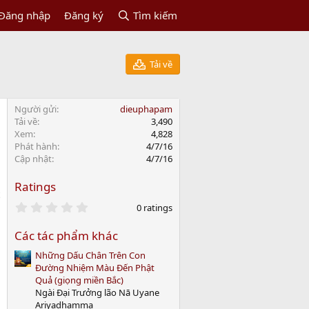
Đăng nhập
Đăng ký
Tìm kiếm
Tải về
Người gửi
dieuphapam
Tải về
3,490
Xem
4,828
Phát hành
4/7/16
Cập nhật
4/7/16
Ratings
0
0 ratings
.
0
Các tác phẩm khác
0
s
Những Dấu Chân Trên Con
t
a
Đường Nhiệm Màu Đến Phật
r
Quả (giọng miền Bắc)
(
Ngài Đại Trưởng lão Nā Uyane
s
Ariyadhamma