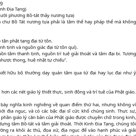
ng
inh Địa Tạng)
 mười phương Bồ-tát thảy nương tựa)
à chư Bồ Tát nương tựa phải là tâm thể hay pháp thể mà không
 tận phật tạng đại từ tôn.
h tịnh và nguồn giác đại từ tôn quí).
ồn tâm thanh tịnh, nguồn trí tuệ giải thoát và tâm đại bi. Tương
nhược thong, huệ nhật tự chiếu”.
hiết hữu bộ thường dạy quán tâm qua tứ đại hay lục đại như ý
ơn các nét giáo lý thiết thực, sinh động và trí tuệ của Phật giáo.
h bày nghĩa kinh nghiêng về quan điểm thứ hai, nhưng không vì
i địa ngục, và có các bậc đại sĩ cức khổ chúng sinh. Thực sự,
hần giáo lý căn bản của Phật giáo được chuyên chở trong kinh,
ựng tâm Bồ-tát và tâm giải thoát. Thời Kinh Địa Tạng, chúng tôi
ường ra khỏi ác thú, đọa xứ, địa ngục để vào hạnh phúc và giải