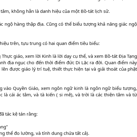
 tâm, không hẳn là danh hiệu của một Bồ-tát lịch sử.
giác ngộ hàng thập địa. Cũng có thể biểu tượng khả năng giác ngộ
iệu trên, tựu trung có hai quan điểm tiêu biểu:
Thực giáo, xem lời Kinh là lời dạy cụ thể, và xem Bồ-tát Địa Tạng
anh địa ngục cho đến thời điểm đức Di Lặc ra đời. Quan điểm này
ên được giáo lý trí tuệ, thiết thực hiện tại và giải thoát của phật
ng vào Quyền Giáo, xem ngôn ngữ kinh là ngôn ngữ biểu tượng,
là cái ác tâm, và tà kiến ( si mê), và trời là các thiện tâm và từ
ã tác kệ tán rằng:
ang”
ông thể đo lường, và tính dung chứa tất cả).