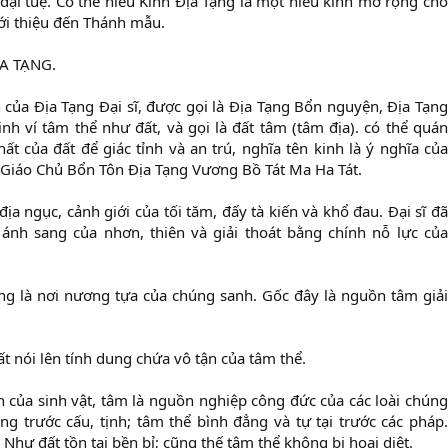
đại tuệ. Có thể hiểu Kinh Địa Tạng là một hiếu kinh mở rộng cho
i thiệu đến Thánh mẫu.
A TẠNG.
 của Địa Tạng Đại sĩ, được gọi là Địa Tạng Bổn nguyện, Địa Tạng
nh ví tâm thể như đất, và gọi là đất tâm (tâm địa). có thể quán
ất của đất để giác tỉnh và an trú, nghĩa tên kinh là ý nghĩa của
h Giáo Chủ Bổn Tôn Địa Tạng Vương Bồ Tát Ma Ha Tát.
ịa ngục, cảnh giới của tối tăm, đấy tà kiến và khổ đau. Đại sĩ đã
nh sang của nhơn, thiên và giải thoát bằng chính nỗ lực của
ng là nơi nương tựa của chúng sanh. Gốc đây là nguồn tâm giải
ất nói lên tính dung chứa vô tận của tâm thể.
n của sinh vật, tâm là nguồn nghiệp công đức của các loài chúng
g trước cấu, tịnh; tâm thể bình đẳng và tự tại trước các pháp.
Như đất tồn tại bền bỉ; cũng thế tâm thể không bị hoại diệt.