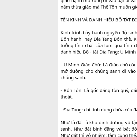
giáo hạnh mở rộng đi vào đại bi và 
năm thừa giáo mà Thế Tôn muốn giớ
TÊN KINH VÀ DANH HIỆU BỒ-TÁT ĐỊ
Kinh trình bày hạnh nguyện độ sinh
Bổn hạnh, hay Địa Tạng Bổn thệ. Ki
tưởng tính chất của tâm qua tính ch
danh hiệu Bồ - tát Địa Tạng: U Min
- U Minh Giáo Chủ: Là Giáo chủ cõi đ
mở dường cho chúng sanh đi vào á
chúng sanh.
- Bổn Tôn: Là gốc đáng tôn quý, đá
thoát.
- Địa Tạng: chỉ tính dung chứa của đ
Như là đất là kho dinh dưỡng vô tậ
sanh. Như đất bình đẳng và bất độn
Như đất thì vô nhiễm; tâm cũng thế. 