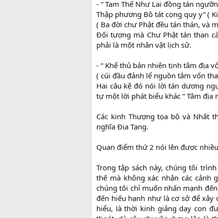
- “ Tam Thế Như Lai đồng tán ngưỡ
Thập phương Bồ tát cọng quy y” ( K
( Ba đời chư Phật đều tán thán, và
Đối tượng mà Chư Phật tán than c
phải là một nhân vật lịch sử.
- “ Khể thủ bản nhiên tịnh tâm địa vô
( cúi đầu đảnh lể nguồn tâm vốn than
Hai câu kệ đó nói lời tán dương ngu
tự một lời phát biểu khác “ Tâm địa 
Các kinh Thượng tọa bộ và Nhất t
nghĩa Địa Tạng.
Quan điểm thứ 2 nói lên được nhiều h
Trong tập sách này, chúng tôi trìn
thế mà không xác nhận các cảnh giớ
chúng tôi chỉ muốn nhấn mạnh đến p
đến hiếu hạnh như là cơ sở để xây d
hiểu, là thời kinh giảng dạy con đ