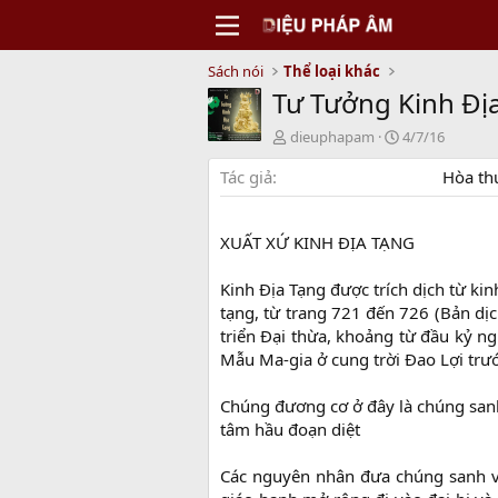
Sách nói
Thể loại khác
Tư Tưởng Kinh Đị
N
C
dieuphapam
4/7/16
g
r
Tác giả
ư
e
Hòa th
ờ
a
i
t
g
i
XUẤT XỨ KINH ĐỊA TẠNG
ử
o
i
n
Kinh Địa Tạng được trích dịch từ ki
d
tạng, từ trang 721 đến 726 (Bản dịch
a
triển Đại thừa, khoảng từ đầu kỷ ng
t
e
Mẫu Ma-gia ở cung trời Đao Lợi trướ
Chúng đương cơ ở đây là chúng sanh 
tâm hầu đoạn diệt
Các nguyên nhân đưa chúng sanh và