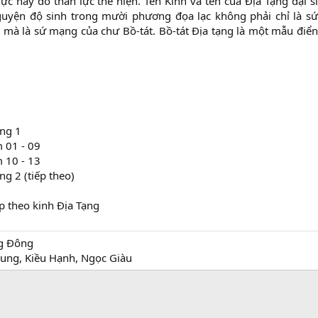
ực hay do thần lực thể hiện. Tên Kinh và tên của Địa Tạng đại sĩ
guyện độ sinh trong mười phương đọa lạc không phải chỉ là sứ
 mà là sứ mạng của chư Bồ-tát. Bồ-tát Địa tạng là một mẫu điển
ơng 1
 01 - 09
 10 - 13
g 2 (tiếp theo)
p theo kinh Địa Tạng
g Đông
ung, Kiều Hạnh, Ngọc Giàu