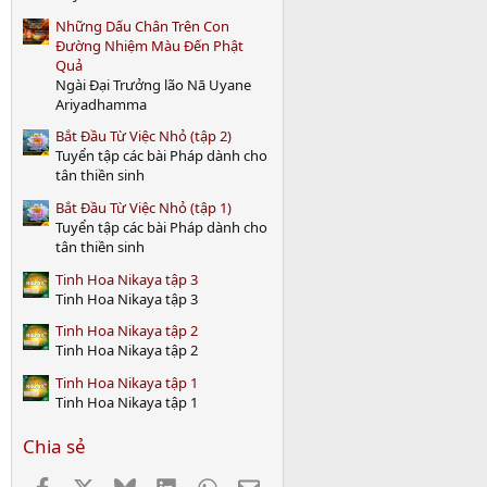
)
Những Dấu Chân Trên Con
Đường Nhiệm Màu Đến Phật
Quả
Ngài Đại Trưởng lão Nā Uyane
Ariyadhamma
Bắt Đầu Từ Việc Nhỏ (tập 2)
Tuyển tập các bài Pháp dành cho
tân thiền sinh
Bắt Đầu Từ Việc Nhỏ (tập 1)
Tuyển tập các bài Pháp dành cho
tân thiền sinh
Tinh Hoa Nikaya tập 3
Tinh Hoa Nikaya tập 3
Tinh Hoa Nikaya tập 2
Tinh Hoa Nikaya tập 2
Tinh Hoa Nikaya tập 1
Tinh Hoa Nikaya tập 1
Chia sẻ
Facebook
X
Bluesky
LinkedIn
WhatsApp
Email