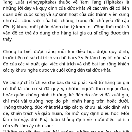
Tạng Luật (Vinayapiṭaka) thuộc về Tam Tạng (Tipiṭaka) là
những lời dạy và quy định của đức Phật về các vấn đề có liên
quan đến cuộc sống và sự sinh hoạt của các thành viên cũng
như các công việc của hội chúng, trong đó chủ yếu đề cập
đến tỳ khưu, một phần dành cho tỳ khưu ni, đồng thời một số
vấn đề có thể áp dụng cho hàng tại gia cư sĩ cũng được tìm
thấy.
Chúng ta biết được rằng mỗi khi điều học được quy định,
trước tiên có sự chỉ trích và chê bai về việc làm hay lời nói nào
đó của các vị xuất gia, việc chỉ trích và chê bai lan rộng khiến
các tỳ khưu nghe được và cuối cùng đến tai đức Phật.
Về các sự chỉ trích và chê bai, đa số phát xuất từ hàng tại gia
có thể là các cư sĩ đã quy y, những người theo ngoại đạo,
hoặc quần chúng bình thường, kế đến do các vị đã xuất gia,
chỉ một vài trường hợp do phi nhân hạng trên hoặc dưới.
Thông thường, đức Phật triệu tập các tỳ khưu lại, xác định vấn
đề, khiển trách và giáo huấn, rồi mới quy định điều học. Mỗi
lần như vậy, đức Phật luôn khẳng định về mười điều lợi ích
của việc làm ấy như sau:
“
Nhằm sự tốt đẹp cho hội chúng, nhằm sự an lạc cho hội