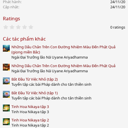
Phát hành
24/11/20
Cập nhật
24/11/20
Ratings
0
0 ratings
.
0
Các tác phẩm khác
0
s
Những Dấu Chân Trên Con Đường Nhiệm Màu Đến Phật Quả
t
a
(giọng miền Bắc)
r
Ngài Đại Trưởng lão Nā Uyane Ariyadhamma
(
s
Những Dấu Chân Trên Con Đường Nhiệm Màu Đến Phật Quả
)
Ngài Đại Trưởng lão Nā Uyane Ariyadhamma
Bắt Đầu Từ Việc Nhỏ (tập 2)
Tuyển tập các bài Pháp dành cho tân thiền sinh
Bắt Đầu Từ Việc Nhỏ (tập 1)
Tuyển tập các bài Pháp dành cho tân thiền sinh
Tinh Hoa Nikaya tập 3
Tinh Hoa Nikaya tập 3
Tinh Hoa Nikaya tập 2
Tinh Hoa Nikaya tập 2