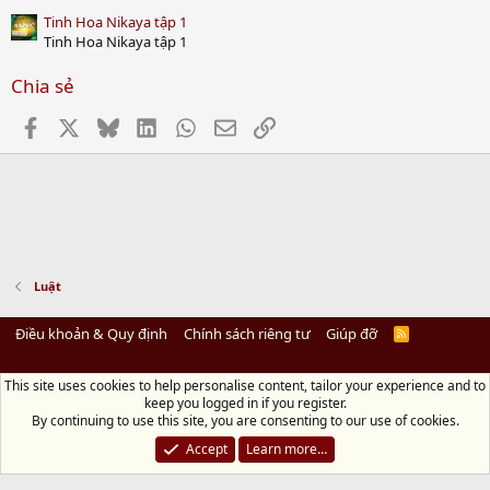
Tinh Hoa Nikaya tập 1
Tinh Hoa Nikaya tập 1
Chia sẻ
Facebook
X
Bluesky
LinkedIn
WhatsApp
Email
Link
Luật
Điều khoản & Quy định
Chính sách riêng tư
Giúp đỡ
R
S
S
This site uses cookies to help personalise content, tailor your experience and to
Diệu Pháp Âm
keep you logged in if you register.
Chùa Diệu Pháp - Số 72/14 Phú Mỹ, Phú Hòa Đông, Củ Chi, TP.HCM
(Xem Bản
By continuing to use this site, you are consenting to our use of cookies.
đồ)
Điện thoại: 028.36208438 | Email: bientap@dieuphapam.net
Accept
Learn more…
Chủ Nhiệm: Thích Minh Thiền