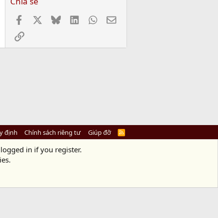
Chia sẻ
Facebook
X
Bluesky
LinkedIn
WhatsApp
Email
Link
y định
Chính sách riêng tư
Giúp đỡ
R
S
S
logged in if you register.
ies.