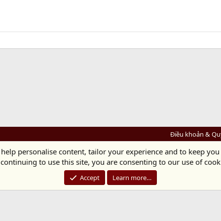
Điều khoản & Qu
 help personalise content, tailor your experience and to keep you 
Diệu Pháp Âm
continuing to use this site, you are consenting to our use of cook
Chùa Diệu Pháp - Số 72/14 Phú Mỹ, Phú Hòa Đông, Củ Chi, TP.HCM
(Xem Bản đồ)
Điện thoại: 028.36208438 | Email: bientap@dieuphapam.net
Accept
Learn more…
Chủ Nhiệm: Thích Minh Thiền