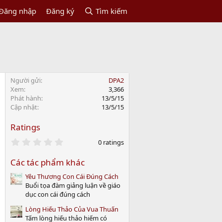
Đăng nhập
Đăng ký
Tìm kiếm
Người gửi
DPA2
Xem
3,366
Phát hành
13/5/15
Cập nhật
13/5/15
Ratings
0
0 ratings
.
0
Các tác phẩm khác
0
s
Yêu Thương Con Cái Đúng Cách
t
a
Buổi tọa đàm giảng luận về giáo
r
dục con cái đúng cách
(
s
Lòng Hiếu Thảo Của Vua Thuấn
)
Tấm lòng hiếu thảo hiếm có