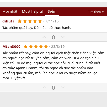
Mới nhất
Most helpful
Điểm
Tìm theo
5
dihuta
7/11/15
.
Tác phẩm quá hay. Dễ hiểu, dễ thực hành.
0
0
s
U
D
0
t
p
o
a
r
5
Mtan3000
23/8/19
v
w
(
.
o
n
Tác phẩm rất hay, cám ơn người dịch thật chân tiếng việt, cám
s
0
)
0
ơn người đọc rất truyền cảm, cám ơn web DPA đã tạo điều
t
v
s
kiện tối ưu để mọi người được học hỏi, cuối cùng là rất biết
e
o
t
a
ơn thầy Ajahn Brahm, tôi đã nghe và đọc tác phẩm này
t
r
khoảng gần 20 lần, mỗi lần đọc là lại có được niềm an lạc
(
e
mới. Tuyệt vời.
s
)
U
D
0
p
o
v
w
o
n