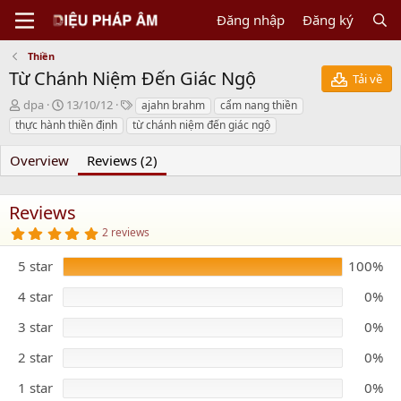
Đăng nhập
Đăng ký
Thiền
Từ Chánh Niệm Đến Giác Ngộ
Tải về
N
C
T
dpa
13/10/12
ajahn brahm
cẩm nang thiền
g
r
a
thực hành thiền định
từ chánh niệm đến giác ngộ
ư
e
g
ờ
a
s
Overview
Reviews (2)
i
t
g
i
ử
o
Reviews
i
n
5
d
2 reviews
.
a
0
5 star
t
100%
0
s
e
t
4 star
0%
a
r
3 star
0%
(
s
)
2 star
0%
1 star
0%