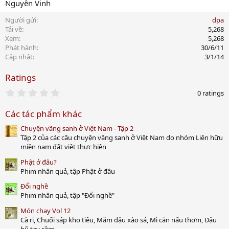
Nguyễn Vinh
Người gửi
dpa
Tải về
5,268
Xem
5,268
Phát hành
30/6/11
Cập nhật
3/1/14
Ratings
0
0 ratings
.
0
Các tác phẩm khác
0
s
Chuyện vãng sanh ở Việt Nam - Tập 2
t
a
Tập 2 của các câu chuyện vãng sanh ở Việt Nam do nhóm Liên hữu
r
miền nam đất việt thực hiện
(
s
Phật ở đâu?
)
Phim nhân quả, tập Phật ở đâu
Đổi nghề
Phim nhân quả, tập "Đổi nghề"
Món chay Vol 12
Cà ri, Chuối sáp kho tiêu, Mắm đậu xào sả, Mì căn nấu thơm, Đậu