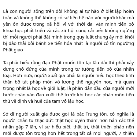
Là con người sống trên đời không ai tự hào ở biệt lập hoàn
toàn và không thể không có sự liên hệ nào với người khác mà
yên ổn được trong xã hội vì với thời đại văn minh tiến bộ
khoa học phát triển và các xã hội cũng cải tiến không ngừng
thì mỗi người phải đặt mình trong quy luật chung ấy mới khỏi
bị đào thải bởi bánh xe tiến hóa nhất là người có tín ngưỡng
Phật giáo
Ta phải hiểu rằng đạo Phật muốn tồn tại lâu dài thì phải xây
dựng chổ đứng của mình trong tư tưởng tiến bộ của nhân
loại. Hơn nữa, người xuất gia phải là người hiếu học theo tinh
thần bồ tát pháp môn vô lượng thề nguyện học, mà quan
trọng nhất là học về giới luật, là phần dẫn đầu của người mới
bước chân vào đạo xuất thế trước khi học các pháp môn tiến
thủ về định và huệ của tam vô lậu học.
Sở dĩ người xuất gia được gọi là bậc Trung tôn, có nghĩa là
người chân tu thạc đức thật học uyên thâm hơn hẳn các thế
nhân gấp 7 lần, vì sự hiểu biết, thất tri, thất thiện pháp nên
mới được tôn trọng hơn hết trong tất cả mọi người, 7 thiện