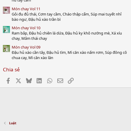
hũ tay cầm
Món chay Vol 11
Gỏi đu đủ thái, Cơm tay cầm, Cháo thập cẩm, Súp mai tuyết nhỉ
bào ngư, Đậu hủ xào trần bì
Món chay Vol 10
Ram bắp, Đậu hủ chiên lá dứa, Đậu hủ ky khô nướng mè, Xá xíu
chay, Mắm thái chay
Món chay Vol 09
Đậu hủ xào cần tây, Đậu hủ tìm, Mì căn xào nấm rơm, Súp đông cô
chua cay, Mì căn xào lăn
Chia sẻ
Facebook
X
Bluesky
LinkedIn
WhatsApp
Email
Link
Luật