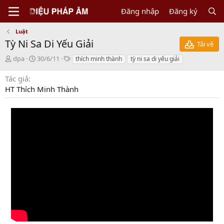
Đăng nhập
Đăng ký
Luật
Tỳ Ni Sa Di Yếu Giải
Tải về
N
C
T
dpa
30/6/11
thích minh thành
tỳ ni sa di yếu giải
g
r
a
ư
e
g
Tác giả
ờ
a
s
HT Thích Minh Thành
i
t
g
i
ử
o
i
n
d
a
t
e