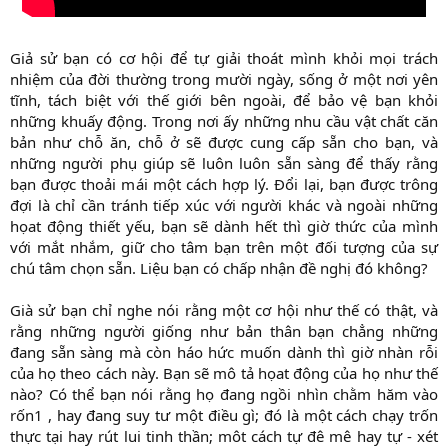
Giả sử bạn có cơ hội để tự giải thoát mình khỏi mọi trách
nhiệm của đời thường trong mười ngày, sống ở một nơi yên
tĩnh, tách biệt với thế giới bên ngoài, để bảo vệ bạn khỏi
những khuấy động. Trong nơi ấy những nhu cầu vật chất căn
bản như chỗ ăn, chỗ ở sẽ được cung cấp sẵn cho bạn, và
những người phụ giúp sẽ luôn luôn sẵn sàng để thấy rằng
bạn được thoải mái một cách hợp lý. Đổi lại, bạn được trông
đợi là chỉ cần tránh tiếp xúc với người khác và ngoài những
họat động thiết yếu, bạn sẽ dành hết thì giờ thức của mình
với mắt nhắm, giữ cho tâm bạn trên một đối tượng của sự
chú tâm chọn sẵn. Liệu bạn có chấp nhận đề nghị đó không?
Già sử bạn chỉ nghe nói rằng một cơ hội như thế có thật, và
rằng những người giống như bản thân bạn chẳng những
đang sẵn sàng mà còn háo hức muốn dành thì giờ nhàn rỗi
của họ theo cách này. Bạn sẽ mô tả họat động của họ như thế
nào? Có thể bạn nói rằng họ đang ngồi nhìn chằm hăm vào
rốn1 , hay đang suy tư một điều gì; đó là một cách chạy trốn
thực tại hay rút lui tinh thần; môt cách tự đê mê hay tự - xét