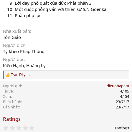
Lời dạy phổ quát của đức Phật phần 3
Một cuộc phỏng vấn với thiền sư S.N Goenka
Phần phụ lục
Nhà xuất bản
Tôn Giáo
Người dịch
Tỳ kheo Pháp Thông
Người đọc
Kiều Hạnh, Hoàng Ly
Tran DLynh
R
e
Người gửi
dieuphapam
a
c
Tải về
4,105
t
Xem
4,154
i
Phát hành
23/7/17
o
Cập nhật
23/7/17
n
s
Ratings
:
0
0 ratings
.