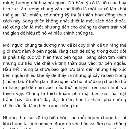
mình; hướng nội hay nội quan. Dù hàm ý có là tiêu cực hay
tích cực, ấn tượng chung vẫn cho thiền là một sự cô lập khỏi
thế gian. Tất nhiên, có những kỹ thuật thiền họat động theo
cách này. Song thiền không nhất thiết là một cách đào thoát.
Nó cũng còn là một phương tiện cho chúng ta chạm trán với
thế gian để hiểu rõ nó và hiểu chính chúng ta.
Mỗi người chúng ta dường như đã bị quy định để tin rằng thế
giới thực nằm ở bên ngoài, rằng cách để sống trong cuộc đời
là phải tiếp xúc với hiện thực bên ngoài, bằng cách tìm kiếm
những dữ liệu vật chất và tinh thần đưa vào, từ bên ngoài.
Hầu hết chúng ta chưa bao giờ lưu tâm đến những tiếp xúc
bên ngoài nhiêu khê ấy để thấy ra những gì xảy ra bên trong
(chúng ta). Ý tưởng làm thế nghe tựa hồ như đang chọn lối bỏ
ra hàng giờ để nhìn vào mẫu thử nghiệm trên màn hình vô
tuyến vậy. Chúng ta thích khám phá mặt bên kia của mặt
trăng hay tận dưới đáy đại dương hơn là khám phá những
chiều sâu ẩn tàng bên trong chúng ta.
Nhưng thực sự vũ trụ hiện hữu cho mỗi người chúng ta chỉ
khi chúng ta kinh nghiệm được nó với thân và tâm (của chúng