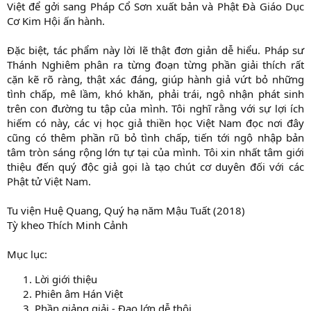
Việt để gởi sang Pháp Cổ Sơn xuất bản và Phật Đà Giáo Dục
Cơ Kim Hội ấn hành.
Đặc biệt, tác phẩm này lời lẽ thật đơn giản dễ hiểu. Pháp sư
Thánh Nghiêm phân ra từng đoạn từng phần giải thích rất
cặn kẽ rõ ràng, thật xác đáng, giúp hành giả vứt bỏ những
tình chấp, mê lầm, khó khăn, phải trái, ngộ nhận phát sinh
trên con đường tu tập của mình. Tôi nghĩ rằng với sự lợi ích
hiếm có này, các vị học giả thiền học Việt Nam đọc nơi đây
cũng có thêm phần rũ bỏ tình chấp, tiến tới ngộ nhập bản
tâm tròn sáng rộng lớn tự tại của mình. Tôi xin nhất tâm giới
thiệu đến quý độc giả gọi là tạo chút cơ duyên đối với các
Phật tử Việt Nam.
Tu viện Huệ Quang, Quý hạ năm Mậu Tuất (2018)
Tỳ kheo Thích Minh Cảnh
Mục lục:
Lời giới thiệu
Phiên âm Hán Việt
Phần giảng giải - Đạo lớn dễ thôi