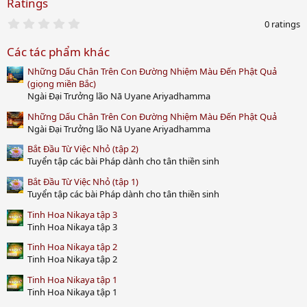
Ratings
0
0 ratings
.
0
Các tác phẩm khác
0
s
Những Dấu Chân Trên Con Đường Nhiệm Màu Đến Phật Quả
t
a
(giọng miền Bắc)
r
Ngài Đại Trưởng lão Nā Uyane Ariyadhamma
(
s
Những Dấu Chân Trên Con Đường Nhiệm Màu Đến Phật Quả
)
Ngài Đại Trưởng lão Nā Uyane Ariyadhamma
Bắt Đầu Từ Việc Nhỏ (tập 2)
Tuyển tập các bài Pháp dành cho tân thiền sinh
Bắt Đầu Từ Việc Nhỏ (tập 1)
Tuyển tập các bài Pháp dành cho tân thiền sinh
Tinh Hoa Nikaya tập 3
Tinh Hoa Nikaya tập 3
Tinh Hoa Nikaya tập 2
Tinh Hoa Nikaya tập 2
Tinh Hoa Nikaya tập 1
Tinh Hoa Nikaya tập 1