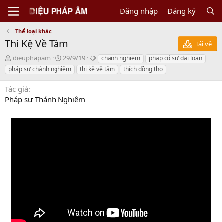
Đăng nhập
Đăng ký
Thể loại khác
Thi Kệ Về Tâm
Tải về
N
C
T
dieuphapam
29/9/19
chánh nghiêm
pháp cổ sư đài loan
g
r
a
pháp sư chánh nghiêm
thi kệ về tâm
thích đồng thọ
ư
e
g
ờ
a
s
Tác giả
i
t
Pháp sư Thánh Nghiêm
g
i
ử
o
i
n
d
a
t
e