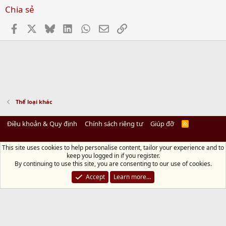
Chia sẻ
Facebook
X
Bluesky
LinkedIn
WhatsApp
Email
Link
Thể loại khác
Điều khoản & Quy định
Chính sách riêng tư
Giúp đỡ
R
S
S
This site uses cookies to help personalise content, tailor your experience and to
Diệu Pháp Âm
keep you logged in if you register.
Chùa Diệu Pháp - Số 72/14 Phú Mỹ, Phú Hòa Đông, Củ Chi, TP.HCM
(Xem Bản
By continuing to use this site, you are consenting to our use of cookies.
đồ)
Điện thoại: 028.36208438 | Email: bientap@dieuphapam.net
Accept
Learn more…
Chủ Nhiệm: Thích Minh Thiền