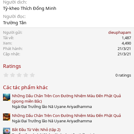
Người dịch
Tỳ-kheo Thích Đổng Minh
Người đọc
Trường Tân
Người gửi
dieuphapam
Tải về
1,487
Xem
4,490
Phát hành
21/3/21
Cập nhật
21/3/21
Ratings
0
0 ratings
.
0
Các tác phẩm khác
0
s
Những Dấu Chân Trên Con Đường Nhiệm Màu Đến Phật Quả
t
a
(giọng miền Bắc)
r
Ngài Đại Trưởng lão Nā Uyane Ariyadhamma
(
s
Những Dấu Chân Trên Con Đường Nhiệm Màu Đến Phật Quả
)
Ngài Đại Trưởng lão Nā Uyane Ariyadhamma
Bắt Đầu Từ Việc Nhỏ (tập 2)