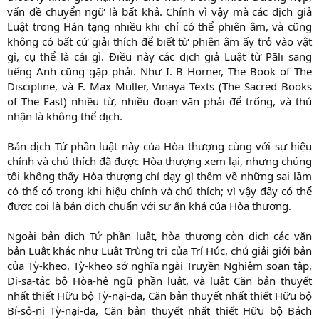
vấn đề chuyển ngữ là bất khả. Chính vì vậy mà các dịch giả
Luật trong Hán tạng nhiều khi chỉ có thể phiên âm, và cũng
không có bất cứ giải thích để biết từ phiên âm ấy trỏ vào vật
gì, cụ thể là cái gì. Điều này các dịch giả Luật từ Pāli sang
tiếng Anh cũng gặp phải. Như I. B Horner, The Book of The
Discipline, và F. Max Muller, Vinaya Texts (The Sacred Books
of The East) nhiều từ, nhiều đoạn văn phải để trống, và thú
nhận là không thể dịch.
Bản dịch Tứ phần luật này của Hòa thượng cùng với sự hiệu
chính và chú thích đã được Hòa thượng xem lại, nhưng chúng
tôi không thấy Hòa thượng chỉ dạy gì thêm về những sai lầm
có thể có trong khi hiệu chính và chú thích; vì vậy đây có thể
được coi là bản dịch chuẩn với sự ấn khả của Hòa thượng.
Ngoài bản dịch Tứ phần luật, hòa thượng còn dịch các văn
bản Luật khác như Luật Trùng trị của Trí Húc, chú giải giới bản
của Tỳ-kheo, Tỳ-kheo sớ nghĩa ngài Truyền Nghiêm soạn tập,
Di-sa-tắc bộ Hòa-hê ngũ phần luật, và luật Căn bản thuyết
nhất thiết Hữu bộ Tỳ-nại-da, Căn bản thuyết nhất thiết Hữu bộ
Bí-sô-ni Tỳ-nại-da, Căn bản thuyết nhất thiết Hữu bộ Bách