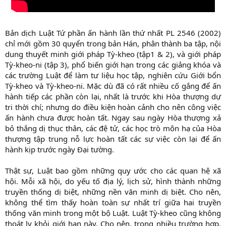
Bản dịch Luật Tứ phần ấn hành lần thứ nhất PL 2546 (2002)
chỉ mới gồm 30 quyển trong bản Hán, phân thành ba tập, nội
dung thuyết minh giới pháp Tỳ-kheo (tập1 & 2), và giới pháp
Tỳ-kheo-ni (tập 3), phổ biến giới hạn trong các giảng khóa và
các trường Luật để làm tư liệu học tập, nghiên cứu Giới bổn
Tỳ-kheo và Tỳ-kheo-ni. Mặc dù đã có rất nhiều cố gắng để ấn
hành tiếp các phần còn lại, nhất là trước khi Hòa thượng dự
tri thời chí; nhưng do điều kiện hoàn cảnh cho nên công việc
ấn hành chưa được hoàn tất. Ngay sau ngày Hòa thượng xả
bỏ thắng dị thục thân, các đệ tử, các học trò môn hạ của Hòa
thượng tập trung nỗ lực hoàn tất các sự việc còn lại để ấn
hành kịp trước ngày Đại tường.
Thật sự, Luật bao gồm những quy ước cho các quan hệ xã
hội. Mỗi xã hội, do yếu tố địa lý, lịch sử, hình thành những
truyền thống dị biệt, những nền văn minh dị biệt. Cho nên,
không thể tìm thấy hoàn toàn sự nhất trí giữa hai truyền
thống văn minh trong một bộ Luật. Luật Tỳ-kheo cũng không
thoát ly khỏi giới hạn này. Cho nên, trong nhiều trường hợp,