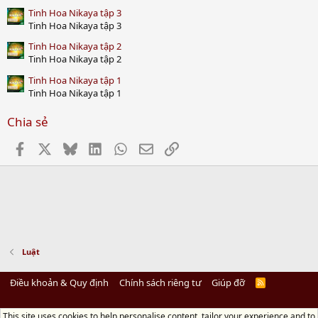
Tinh Hoa Nikaya tập 3
Tinh Hoa Nikaya tập 3
Tinh Hoa Nikaya tập 2
Tinh Hoa Nikaya tập 2
Tinh Hoa Nikaya tập 1
Tinh Hoa Nikaya tập 1
Chia sẻ
Facebook
X
Bluesky
LinkedIn
WhatsApp
Email
Link
Luật
Điều khoản & Quy định
Chính sách riêng tư
Giúp đỡ
R
S
S
This site uses cookies to help personalise content, tailor your experience and to