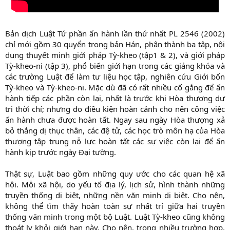
Bản dịch Luật Tứ phần ấn hành lần thứ nhất PL 2546 (2002)
chỉ mới gồm 30 quyển trong bản Hán, phân thành ba tập, nội
dung thuyết minh giới pháp Tỳ-kheo (tập1 & 2), và giới pháp
Tỳ-kheo-ni (tập 3), phổ biến giới hạn trong các giảng khóa và
các trường Luật để làm tư liệu học tập, nghiên cứu Giới bổn
Tỳ-kheo và Tỳ-kheo-ni. Mặc dù đã có rất nhiều cố gắng để ấn
hành tiếp các phần còn lại, nhất là trước khi Hòa thượng dự
tri thời chí; nhưng do điều kiện hoàn cảnh cho nên công việc
ấn hành chưa được hoàn tất. Ngay sau ngày Hòa thượng xả
bỏ thắng dị thục thân, các đệ tử, các học trò môn hạ của Hòa
thượng tập trung nỗ lực hoàn tất các sự việc còn lại để ấn
hành kịp trước ngày Đại tường.
Thật sự, Luật bao gồm những quy ước cho các quan hệ xã
hội. Mỗi xã hội, do yếu tố địa lý, lịch sử, hình thành những
truyền thống dị biệt, những nền văn minh dị biệt. Cho nên,
không thể tìm thấy hoàn toàn sự nhất trí giữa hai truyền
thống văn minh trong một bộ Luật. Luật Tỳ-kheo cũng không
thoát ly khỏi giới hạn này. Cho nên, trong nhiều trường hợp,