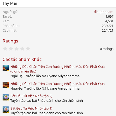
Thy Mai
Người gửi
dieuphapam
Tải về
1,697
Xem
4,501
Phát hành
20/4/21
Cập nhật
20/4/21
Ratings
0
0 ratings
.
0
Các tác phẩm khác
0
s
Những Dấu Chân Trên Con Đường Nhiệm Màu Đến Phật Quả
t
a
(giọng miền Bắc)
r
Ngài Đại Trưởng lão Nā Uyane Ariyadhamma
(
s
Những Dấu Chân Trên Con Đường Nhiệm Màu Đến Phật Quả
)
Ngài Đại Trưởng lão Nā Uyane Ariyadhamma
Bắt Đầu Từ Việc Nhỏ (tập 2)
Tuyển tập các bài Pháp dành cho tân thiền sinh
Bắt Đầu Từ Việc Nhỏ (tập 1)
Tuyển tập các bài Pháp dành cho tân thiền sinh