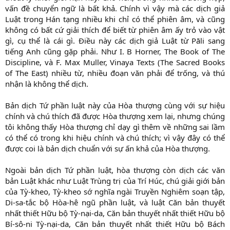
vấn đề chuyển ngữ là bất khả. Chính vì vậy mà các dịch giả
Luật trong Hán tạng nhiều khi chỉ có thể phiên âm, và cũng
không có bất cứ giải thích để biết từ phiên âm ấy trỏ vào vật
gì, cụ thể là cái gì. Điều này các dịch giả Luật từ Pāli sang
tiếng Anh cũng gặp phải. Như I. B Horner, The Book of The
Discipline, và F. Max Muller, Vinaya Texts (The Sacred Books
of The East) nhiều từ, nhiều đoạn văn phải để trống, và thú
nhận là không thể dịch.
Bản dịch Tứ phần luật này của Hòa thượng cùng với sự hiệu
chính và chú thích đã được Hòa thượng xem lại, nhưng chúng
tôi không thấy Hòa thượng chỉ dạy gì thêm về những sai lầm
có thể có trong khi hiệu chính và chú thích; vì vậy đây có thể
được coi là bản dịch chuẩn với sự ấn khả của Hòa thượng.
Ngoài bản dịch Tứ phần luật, hòa thượng còn dịch các văn
bản Luật khác như Luật Trùng trị của Trí Húc, chú giải giới bản
của Tỳ-kheo, Tỳ-kheo sớ nghĩa ngài Truyền Nghiêm soạn tập,
Di-sa-tắc bộ Hòa-hê ngũ phần luật, và luật Căn bản thuyết
nhất thiết Hữu bộ Tỳ-nại-da, Căn bản thuyết nhất thiết Hữu bộ
Bí-sô-ni Tỳ-nại-da, Căn bản thuyết nhất thiết Hữu bộ Bách