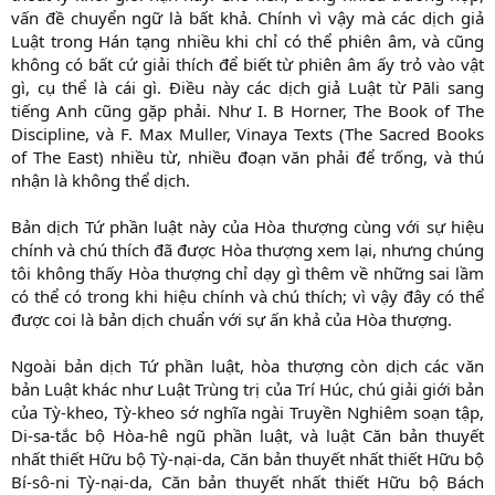
vấn đề chuyển ngữ là bất khả. Chính vì vậy mà các dịch giả
Luật trong Hán tạng nhiều khi chỉ có thể phiên âm, và cũng
không có bất cứ giải thích để biết từ phiên âm ấy trỏ vào vật
gì, cụ thể là cái gì. Điều này các dịch giả Luật từ Pāli sang
tiếng Anh cũng gặp phải. Như I. B Horner, The Book of The
Discipline, và F. Max Muller, Vinaya Texts (The Sacred Books
of The East) nhiều từ, nhiều đoạn văn phải để trống, và thú
nhận là không thể dịch.
Bản dịch Tứ phần luật này của Hòa thượng cùng với sự hiệu
chính và chú thích đã được Hòa thượng xem lại, nhưng chúng
tôi không thấy Hòa thượng chỉ dạy gì thêm về những sai lầm
có thể có trong khi hiệu chính và chú thích; vì vậy đây có thể
được coi là bản dịch chuẩn với sự ấn khả của Hòa thượng.
Ngoài bản dịch Tứ phần luật, hòa thượng còn dịch các văn
bản Luật khác như Luật Trùng trị của Trí Húc, chú giải giới bản
của Tỳ-kheo, Tỳ-kheo sớ nghĩa ngài Truyền Nghiêm soạn tập,
Di-sa-tắc bộ Hòa-hê ngũ phần luật, và luật Căn bản thuyết
nhất thiết Hữu bộ Tỳ-nại-da, Căn bản thuyết nhất thiết Hữu bộ
Bí-sô-ni Tỳ-nại-da, Căn bản thuyết nhất thiết Hữu bộ Bách