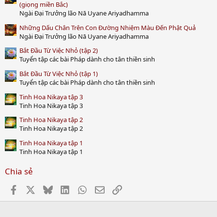
a
(giọng miền Bắc)
r
Ngài Đại Trưởng lão Nā Uyane Ariyadhamma
(
s
Những Dấu Chân Trên Con Đường Nhiệm Màu Đến Phật Quả
)
Ngài Đại Trưởng lão Nā Uyane Ariyadhamma
Bắt Đầu Từ Việc Nhỏ (tập 2)
Tuyển tập các bài Pháp dành cho tân thiền sinh
Bắt Đầu Từ Việc Nhỏ (tập 1)
Tuyển tập các bài Pháp dành cho tân thiền sinh
Tinh Hoa Nikaya tập 3
Tinh Hoa Nikaya tập 3
Tinh Hoa Nikaya tập 2
Tinh Hoa Nikaya tập 2
Tinh Hoa Nikaya tập 1
Tinh Hoa Nikaya tập 1
Chia sẻ
Facebook
X
Bluesky
LinkedIn
WhatsApp
Email
Link