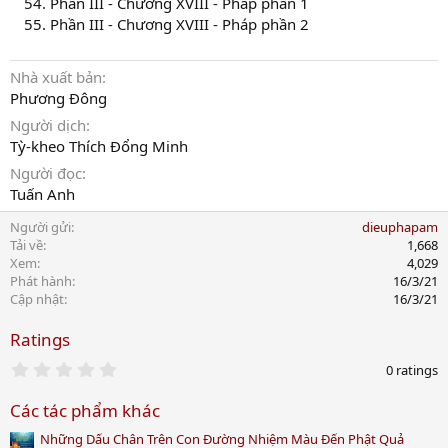
Phần III - Chương XVIII - Pháp phần 1
Phần III - Chương XVIII - Pháp phần 2
Nhà xuất bản
Phương Đông
Người dịch
Tỳ-kheo Thích Đổng Minh
Người đọc
Tuấn Anh
Người gửi
dieuphapam
Tải về
1,668
Xem
4,029
Phát hành
16/3/21
Cập nhật
16/3/21
Ratings
0
0 ratings
.
0
Các tác phẩm khác
0
s
Những Dấu Chân Trên Con Đường Nhiệm Màu Đến Phật Quả
t