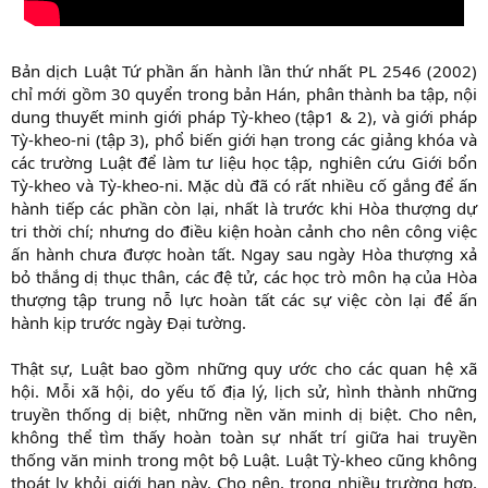
Bản dịch Luật Tứ phần ấn hành lần thứ nhất PL 2546 (2002)
chỉ mới gồm 30 quyển trong bản Hán, phân thành ba tập, nội
dung thuyết minh giới pháp Tỳ-kheo (tập1 & 2), và giới pháp
Tỳ-kheo-ni (tập 3), phổ biến giới hạn trong các giảng khóa và
các trường Luật để làm tư liệu học tập, nghiên cứu Giới bổn
Tỳ-kheo và Tỳ-kheo-ni. Mặc dù đã có rất nhiều cố gắng để ấn
hành tiếp các phần còn lại, nhất là trước khi Hòa thượng dự
tri thời chí; nhưng do điều kiện hoàn cảnh cho nên công việc
ấn hành chưa được hoàn tất. Ngay sau ngày Hòa thượng xả
bỏ thắng dị thục thân, các đệ tử, các học trò môn hạ của Hòa
thượng tập trung nỗ lực hoàn tất các sự việc còn lại để ấn
hành kịp trước ngày Đại tường.
Thật sự, Luật bao gồm những quy ước cho các quan hệ xã
hội. Mỗi xã hội, do yếu tố địa lý, lịch sử, hình thành những
truyền thống dị biệt, những nền văn minh dị biệt. Cho nên,
không thể tìm thấy hoàn toàn sự nhất trí giữa hai truyền
thống văn minh trong một bộ Luật. Luật Tỳ-kheo cũng không
thoát ly khỏi giới hạn này. Cho nên, trong nhiều trường hợp,