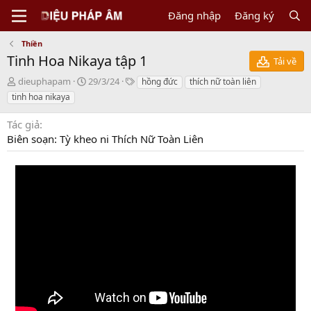
Đăng nhập
Đăng ký
Thiền
Tinh Hoa Nikaya tập 1
Tải về
N
C
T
dieuphapam
29/3/24
hồng đức
thích nữ toàn liên
g
r
a
tinh hoa nikaya
ư
e
g
ờ
a
s
Tác giả
i
t
Biên soạn: Tỳ kheo ni Thích Nữ Toàn Liên
g
i
ử
o
i
n
d
a
t
e