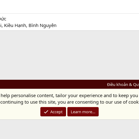
Đức
i, Kiều Hạnh, Bình Nguyên
Điều khoản & Qu
 help personalise content, tailor your experience and to keep you 
Diệu Pháp Âm
continuing to use this site, you are consenting to our use of cook
Chùa Diệu Pháp - Số 72/14 Phú Mỹ, Phú Hòa Đông, Củ Chi, TP.HCM
(Xem Bản đồ)
Điện thoại: 028.36208438 | Email: bientap@dieuphapam.net
Accept
Learn more…
Chủ Nhiệm: Thích Minh Thiền