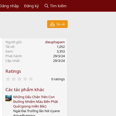
Đăng nhập
Đăng ký
Tìm kiếm
Tải về
Người gửi
dieuphapam
Tải về
1,052
Xem
3,353
Phát hành
29/3/24
Cập nhật
29/3/24
Ratings
0
0 ratings
.
0
Các tác phẩm khác
0
s
Những Dấu Chân Trên Con
t
a
Đường Nhiệm Màu Đến Phật
r
Quả (giọng miền Bắc)
(
Ngài Đại Trưởng lão Nā Uyane
s
Ariyadhamma