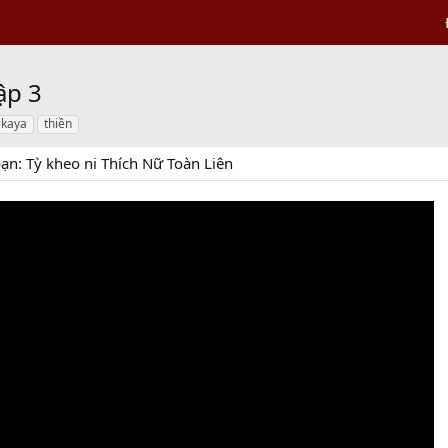
ập 3
ikaya
thiền
ạn: Tỳ kheo ni Thích Nữ Toàn Liên