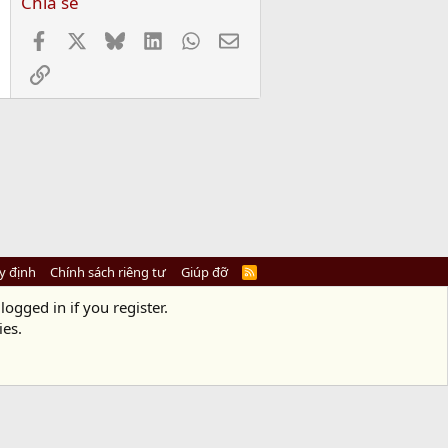
Chia sẻ
Facebook
X
Bluesky
LinkedIn
WhatsApp
Email
Link
y định
Chính sách riêng tư
Giúp đỡ
R
S
S
logged in if you register.
ies.