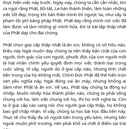
thực hiện việc này trước. Ngày nay, chúng ta cần cân nhắc, khi
ca ngợi rằng Phật, Bồ-tát, La-hán thánh thiện, làm toàn những
việc tốt đẹp, trong khi bản thân mình thì ngược lại, như vậy là
phạm tội phỉ báng pháp Phật. Phật dạy rằng mình nói việc đã
làm được và làm những gì mình hứa. Đó là bài tập thấp nhất
của Phật dạy cho đại chúng.
Phật chọn giai cấp thấp nhất là ăn xin, không có sở hữu nào.
Điều này Ngài muốn dạy chúng ta nên thấy bản chất của con
người, tính giác của con người, phước đức của con người mới
là hạt nhân chính yếu quyết định mọi việc thành bại trong
cuộc sống. Vì vậy, người dù ở giai cấp nào, nhưng tính chất
bên trong của họ không mất. Chính Đức Phật đã thể hiện trọn
vẹn yếu nghĩa này, Ngài đóng vai ăn mày, nhưng không ai
dám nhìn Phật là ăn xin. Về sau, Phật dạy chúng ta đồng sự
nhiếp. Muốn nhiếp hóa thành phần nào, chúng ta phải sống
chung với họ, làm việc chung với họ, thì họ mới nghe ta. Còn
ta ở giai cấp cao sang nói cho người giai cấp thấp, họ không
bao giờ chấp nhận. Vì vậy, chúng ta học bài học đầu tiên này.
Thực tế cho thấy đa số người bên trong yếu kém, nhưng bên
ngoài muốn phô trương, nên phải khổ và chết ở điểm sai trái