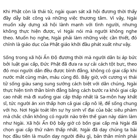
Khi Phật còn là thái tử, ngài quan sát xã hội đương thời thấy
đầy dẫy bất công và những việc thương tâm. Vì vậy, Ngài
muốn xây dựng xã hội lành mạnh với tình người, nhưng
không thực hiện được, vì Ngài nói mà người không nghe
theo. Muốn họ nghe, Ngài phải làm những việc cần thiết, đó
chính là giáo dục của Phật giáo khởi đầu phát xuất như vậy.
Sống trong xã hội Ấn Độ đương thời mà người dân bị áp bức
bởi luật giai cấp, Đức Phật đã đưa ra sự cải cách tột bực, theo
đó mọi người dân đều được bình đẳng, không có giai cấp khi
nước mắt cùng mặn, máu cùng đỏ. Bấy giờ, với cương vị thái
tử sống giàu sang sung sướng cách biệt với dân chúng, Ngài
thực hiện tinh thần bình đẳng bằng cách bước ra khỏi giai cấp
cao nhất mà đi xuống giai cấp thấp nhất là Sa-môn hay khất
sĩ, tức người ăn xin thấp hơn cả giai cấp nô lệ, để sống chung
với họ. Nơi Ngài toát lên sự hy sinh vĩ đại của bậc siêu phàm
mà chắc chắn không có người nào trên thế gian này dám làm
như Ngài. Xã hội Ấn Độ bấy giờ có bốn giai cấp mà Ngài đã
chọn giai cấp thứ năm thấp nhất. Ngài đã dạy chúng ta bài
học đầu tiên là muốn dạy người điều gì, bản thân mình phải