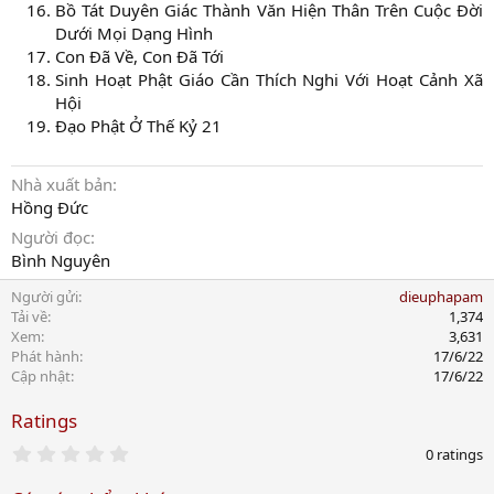
Bồ Tát Duyên Giác Thành Văn Hiện Thân Trên Cuộc Đời
Dưới Mọi Dạng Hình
Con Đã Về, Con Đã Tới
Sinh Hoạt Phật Giáo Cần Thích Nghi Với Hoạt Cảnh Xã
Hội
Đạo Phật Ở Thế Kỷ 21
Nhà xuất bản
Hồng Đức
Người đọc
Bình Nguyên
Người gửi
dieuphapam
Tải về
1,374
Xem
3,631
Phát hành
17/6/22
Cập nhật
17/6/22
Ratings
0
0 ratings
.
0