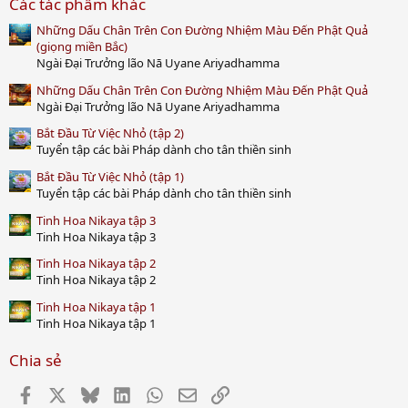
Các tác phẩm khác
0
s
Những Dấu Chân Trên Con Đường Nhiệm Màu Đến Phật Quả
t
a
(giọng miền Bắc)
r
Ngài Đại Trưởng lão Nā Uyane Ariyadhamma
(
s
Những Dấu Chân Trên Con Đường Nhiệm Màu Đến Phật Quả
)
Ngài Đại Trưởng lão Nā Uyane Ariyadhamma
Bắt Đầu Từ Việc Nhỏ (tập 2)
Tuyển tập các bài Pháp dành cho tân thiền sinh
Bắt Đầu Từ Việc Nhỏ (tập 1)
Tuyển tập các bài Pháp dành cho tân thiền sinh
Tinh Hoa Nikaya tập 3
Tinh Hoa Nikaya tập 3
Tinh Hoa Nikaya tập 2
Tinh Hoa Nikaya tập 2
Tinh Hoa Nikaya tập 1
Tinh Hoa Nikaya tập 1
Chia sẻ
Facebook
X
Bluesky
LinkedIn
WhatsApp
Email
Link