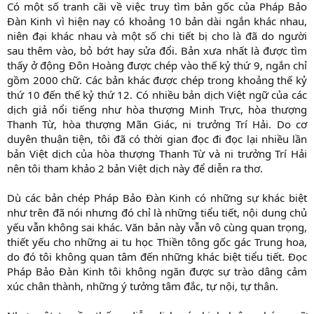
Có một số tranh cãi về việc truy tìm bản gốc của Pháp Bảo
Đàn Kinh vì hiện nay có khoảng 10 bản dài ngắn khác nhau,
niên đại khác nhau và một số chi tiết bị cho là đã do người
sau thêm vào, bỏ bớt hay sửa đổi. Bản xưa nhất là được tìm
thấy ở động Đôn Hoàng được chép vào thế kỷ thứ 9, ngắn chỉ
gồm 2000 chữ. Các bản khác được chép trong khoảng thế kỷ
thứ 10 đến thế kỷ thứ 12. Có nhiều bản dịch Việt ngữ của các
dịch giả nổi tiếng như hòa thượng Minh Trực, hòa thượng
Thanh Từ, hòa thượng Mãn Giác, ni trưởng Trí Hải. Do cơ
duyên thuận tiện, tôi đã có thời gian đọc đi đọc lại nhiều lần
bản Việt dịch của hòa thượng Thanh Từ và ni trưởng Trí Hải
nên tôi tham khảo 2 bản Việt dịch này để diễn ra thơ.
Dù các bản chép Pháp Bảo Đàn Kinh có những sự khác biệt
như trên đã nói nhưng đó chỉ là những tiểu tiết, nội dung chủ
yếu vẫn không sai khác. Văn bản này vẫn vô cùng quan trọng,
thiết yếu cho những ai tu học Thiền tông gốc gác Trung hoa,
do đó tôi không quan tâm đến những khác biệt tiểu tiết. Đọc
Pháp Bảo Đàn Kinh tôi không ngăn được sự trào dâng cảm
xúc chân thành, những ý tưởng tâm đắc, tự nội, tự thân.