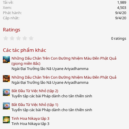
Tải về
1,989
Xem
4,503
Phát hành
9/4/20
Cập nhật
9/4/20
Ratings
0
0 ratings
.
0
Các tác phẩm khác
0
s
Những Dấu Chân Trên Con Đường Nhiệm Màu Đến Phật Quả
t
a
(giọng miền Bắc)
r
Ngài Đại Trưởng lão Nā Uyane Ariyadhamma
(
s
Những Dấu Chân Trên Con Đường Nhiệm Màu Đến Phật Quả
)
Ngài Đại Trưởng lão Nā Uyane Ariyadhamma
Bắt Đầu Từ Việc Nhỏ (tập 2)
Tuyển tập các bài Pháp dành cho tân thiền sinh
Bắt Đầu Từ Việc Nhỏ (tập 1)
Tuyển tập các bài Pháp dành cho tân thiền sinh
Tinh Hoa Nikaya tập 3
Tinh Hoa Nikaya tập 3