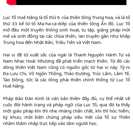
Lục Tổ Huệ Năng là tổ thứ 6 của thiền tông Trung hoa, và là tổ
thứ 33 kể từ tổ Ma-ha-ca-diếp của thiền tông Ấn độ. Lục Tổ
mở đầu một truyền thống sinh hoạt, tu tập, giảng pháp mới
mẻ và sinh động tại các chùa thiền, lan truyền gần như khắp
Trung hoa đến Nhật Bản, Triều Tiên và Việt Nam.
Hai vị đệ tử xuất sắc của ngài là Thanh Nguyên Hành Tư và
Nam Nhạc Hoài Nhượng đã phát triển mạch thiền. Từ đó các
dòng thiền Việt Nam cũng có nguồn gốc từ hai vị này. Tỳ-ni
Đa Lưu Chi, Vô Ngôn Thông, Thảo Đường, Trúc Lâm, Lâm Tế,
Tào Động, tức là các tông phái thiền chính thống từ Lục Tổ
Huệ Năng.
Pháp Bảo Đàn Kinh là văn bản thiền đầy đủ, cụ thể nhất về
cuộc đời hành trạng và pháp ngữ của Lục Tổ, qua đó ta thấy
một giáo pháp khi thì nhẹ nhàng chân chất, khi thì hóc hiểm,
kỳ khưu, một biện chứng pháp siêu Việt của Tổ sư Thiền
nhằm thâm nhập trực tiếp vào tâm người học.