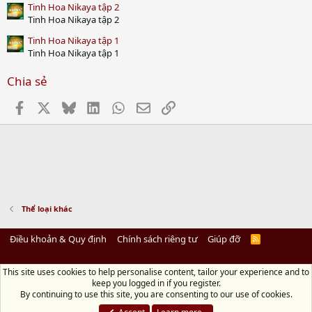
Tinh Hoa Nikaya tập 2
Tinh Hoa Nikaya tập 2
Tinh Hoa Nikaya tập 1
Tinh Hoa Nikaya tập 1
Chia sẻ
Facebook
X
Bluesky
LinkedIn
WhatsApp
Email
Link
Thể loại khác
Điều khoản & Quy định
Chính sách riêng tư
Giúp đỡ
R
S
S
This site uses cookies to help personalise content, tailor your experience and to
Diệu Pháp Âm
keep you logged in if you register.
Chùa Diệu Pháp - Số 72/14 Phú Mỹ, Phú Hòa Đông, Củ Chi, TP.HCM
(Xem Bản
By continuing to use this site, you are consenting to our use of cookies.
đồ)
Điện thoại: 028.36208438 | Email: bientap@dieuphapam.net