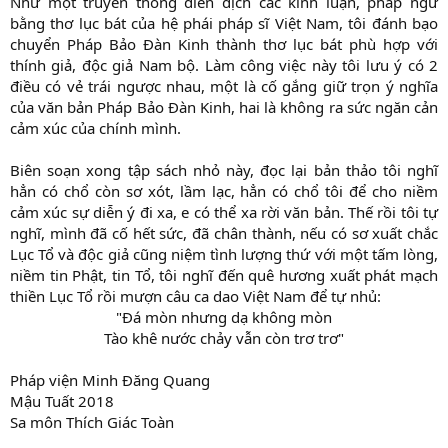
Như một truyền thống diễn dịch các kinh luận, pháp ngữ
bằng thơ lục bát của hệ phái pháp sĩ Việt Nam, tôi đánh bạo
chuyển Pháp Bảo Đàn Kinh thành thơ lục bát phù hợp với
thính giả, độc giả Nam bộ. Làm công việc này tôi lưu ý có 2
điều có vẻ trái ngược nhau, một là cố gắng giữ trọn ý nghĩa
của văn bản Pháp Bảo Đàn Kinh, hai là không ra sức ngăn cản
cảm xúc của chính mình.
Biên soạn xong tập sách nhỏ này, đọc lại bản thảo tôi nghĩ
hẳn có chổ còn sơ xót, lầm lạc, hẳn có chổ tôi để cho niềm
cảm xúc sự diễn ý đi xa, e có thể xa rời văn bản. Thế rồi tôi tự
nghĩ, mình đã cố hết sức, đã chân thành, nếu có sơ xuất chắc
Lục Tổ và độc giả cũng niệm tình lượng thứ với một tấm lòng,
niềm tin Phật, tin Tổ, tôi nghĩ đến quê hương xuất phát mạch
thiền Lục Tổ rồi mượn câu ca dao Việt Nam để tự nhủ:
"Đá mòn nhưng dạ không mòn
Tào khê nước chảy vẫn còn trơ trơ"
Pháp viện Minh Đăng Quang
Mậu Tuất 2018
Sa môn Thích Giác Toàn