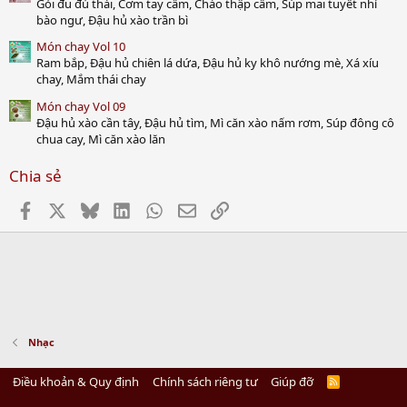
Gỏi đu đủ thái, Cơm tay cầm, Cháo thập cẩm, Súp mai tuyết nhỉ
bào ngư, Đậu hủ xào trần bì
Món chay Vol 10
Ram bắp, Đậu hủ chiên lá dứa, Đậu hủ ky khô nướng mè, Xá xíu
chay, Mắm thái chay
Món chay Vol 09
Đậu hủ xào cần tây, Đậu hủ tìm, Mì căn xào nấm rơm, Súp đông cô
chua cay, Mì căn xào lăn
Chia sẻ
Facebook
X
Bluesky
LinkedIn
WhatsApp
Email
Link
Nhạc
Điều khoản & Quy định
Chính sách riêng tư
Giúp đỡ
R
S
S