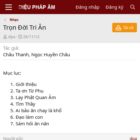
Đăng nhập
Đăng ký
Nhạc
Trọn Đời Tri Ân
Tải về
N
C
dpa
26/11/12
g
r
Tác giả
ư
e
ờ
a
Châu Thanh, Ngọc Huyền Châu
i
t
g
i
ử
o
Mục lục:
i
n
d
Giới thiệu
a
Tạ ơn Từ Phụ
t
Lạy Phật Quan Âm
e
Tìm Thầy
Ai bảo ăn chay là khổ
Đạo làm con
Sám hối ăn năn
Người gửi
dpa