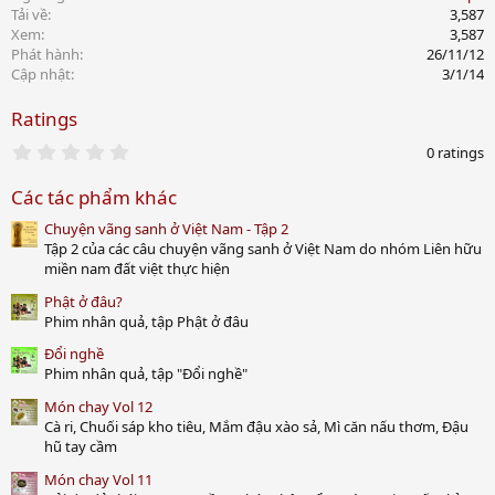
Tải về
3,587
Xem
3,587
Phát hành
26/11/12
Cập nhật
3/1/14
Ratings
0
0 ratings
.
0
Các tác phẩm khác
0
s
Chuyện vãng sanh ở Việt Nam - Tập 2
t
a
Tập 2 của các câu chuyện vãng sanh ở Việt Nam do nhóm Liên hữu
r
miền nam đất việt thực hiện
(
s
Phật ở đâu?
)
Phim nhân quả, tập Phật ở đâu
Đổi nghề
Phim nhân quả, tập "Đổi nghề"
Món chay Vol 12
Cà ri, Chuối sáp kho tiêu, Mắm đậu xào sả, Mì căn nấu thơm, Đậu
hũ tay cầm
Món chay Vol 11