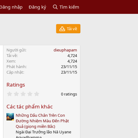
Đăng nhập
Đăng ký
Tìm kiếm
Tải về
Người gửi
dieuphapam
Tải về
4,724
Xem
4,724
Phát hành
23/11/15
Cập nhật
23/11/15
Ratings
0
0 ratings
.
0
Các tác phẩm khác
0
s
Những Dấu Chân Trên Con
t
a
Đường Nhiệm Màu Đến Phật
r
Quả (giọng miền Bắc)
(
Ngài Đại Trưởng lão Nā Uyane
s
Ariyadhamma