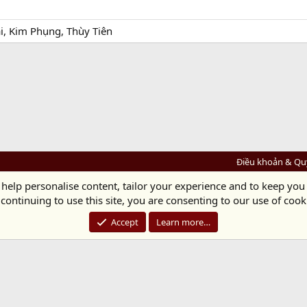
i, Kim Phụng, Thùy Tiên
Điều khoản & Qu
 help personalise content, tailor your experience and to keep you 
Diệu Pháp Âm
continuing to use this site, you are consenting to our use of cook
Chùa Diệu Pháp - Số 72/14 Phú Mỹ, Phú Hòa Đông, Củ Chi, TP.HCM
(Xem Bản đồ)
Điện thoại: 028.36208438 | Email: bientap@dieuphapam.net
Accept
Learn more…
Chủ Nhiệm: Thích Minh Thiền