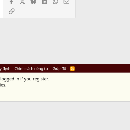
Facebook
X
Bluesky
LinkedIn
WhatsApp
Email
Link
y định
Chính sách riêng tư
Giúp đỡ
R
S
S
logged in if you register.
ies.