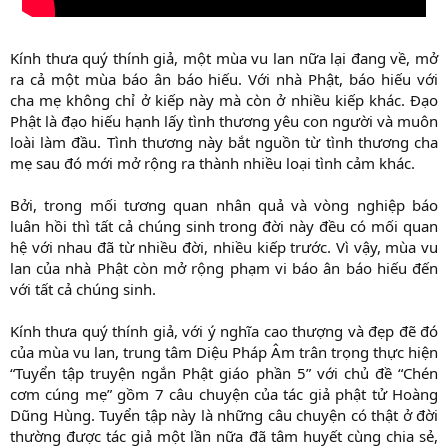
Kính thưa quý thính giả, một mùa vu lan nữa lại đang về, mở
ra cả một mùa báo ân báo hiếu. Với nhà Phật, báo hiếu với
cha mẹ không chỉ ở kiếp này mà còn ở nhiều kiếp khác. Đạo
Phật là đạo hiếu hạnh lấy tình thương yêu con người và muôn
loài làm đầu. Tình thương này bắt nguồn từ tình thương cha
mẹ sau đó mới mở rộng ra thành nhiều loại tình cảm khác.
Bởi, trong mối tương quan nhân quả và vòng nghiệp báo
luân hồi thì tất cả chúng sinh trong đời này đều có mối quan
hệ với nhau đã từ nhiều đời, nhiều kiếp trước. Vì vậy, mùa vu
lan của nhà Phật còn mở rộng phạm vi báo ân báo hiếu đến
với tất cả chúng sinh.
Kính thưa quý thính giả, với ý nghĩa cao thượng và đẹp đẽ đó
của mùa vu lan, trung tâm Diệu Pháp Âm trân trọng thực hiện
“Tuyển tập truyện ngắn Phật giáo phần 5” với chủ đề “Chén
cơm cúng mẹ” gồm 7 câu chuyện của tác giả phật tử Hoàng
Dũng Hùng. Tuyển tập này là những câu chuyện có thật ở đời
thường được tác giả một lần nữa đã tâm huyết cùng chia sẻ,