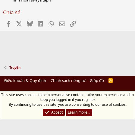
Tinh Hoa Nikaya tập 1
Chia sẻ
Facebook
X
Bluesky
LinkedIn
WhatsApp
Email
Link
Truyện
Điều khoản & Quy định
Chính sách riêng tư
Giúp đỡ
R
S
S
This site uses cookies to help personalise content, tailor your experience and to
Diệu Pháp Âm
keep you logged in if you register.
Chùa Diệu Pháp - Số 72/14 Phú Mỹ, Phú Hòa Đông, Củ Chi, TP.HCM
(Xem Bản
By continuing to use this site, you are consenting to our use of cookies.
đồ)
Điện thoại: 028.36208438 | Email: bientap@dieuphapam.net
Accept
Learn more…
Chủ Nhiệm: Thích Minh Thiền