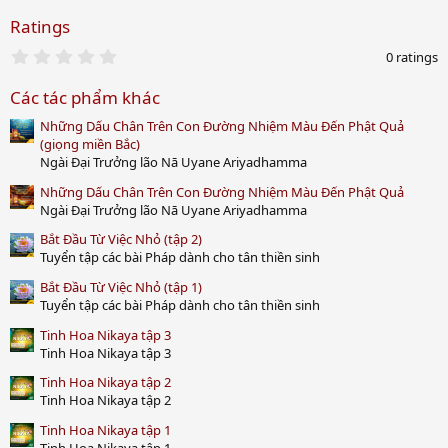
Ratings
0
0 ratings
.
0
Các tác phẩm khác
0
s
Những Dấu Chân Trên Con Đường Nhiệm Màu Đến Phật Quả
t
a
(giọng miền Bắc)
r
Ngài Đại Trưởng lão Nā Uyane Ariyadhamma
(
s
Những Dấu Chân Trên Con Đường Nhiệm Màu Đến Phật Quả
)
Ngài Đại Trưởng lão Nā Uyane Ariyadhamma
Bắt Đầu Từ Việc Nhỏ (tập 2)
Tuyển tập các bài Pháp dành cho tân thiền sinh
Bắt Đầu Từ Việc Nhỏ (tập 1)
Tuyển tập các bài Pháp dành cho tân thiền sinh
Tinh Hoa Nikaya tập 3
Tinh Hoa Nikaya tập 3
Tinh Hoa Nikaya tập 2
Tinh Hoa Nikaya tập 2
Tinh Hoa Nikaya tập 1