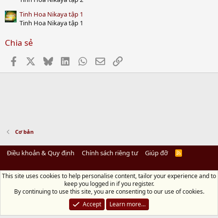
Tinh Hoa Nikaya tập 1
Tinh Hoa Nikaya tập 1
Chia sẻ
Facebook
X
Bluesky
LinkedIn
WhatsApp
Email
Link
Cơ bản
Điều khoản & Quy định
Chính sách riêng tư
Giúp đỡ
R
S
S
This site uses cookies to help personalise content, tailor your experience and to
Diệu Pháp Âm
keep you logged in if you register.
Chùa Diệu Pháp - Số 72/14 Phú Mỹ, Phú Hòa Đông, Củ Chi, TP.HCM
(Xem Bản
By continuing to use this site, you are consenting to our use of cookies.
đồ)
Điện thoại: 028.36208438 | Email: bientap@dieuphapam.net
Accept
Learn more…
Chủ Nhiệm: Thích Minh Thiền