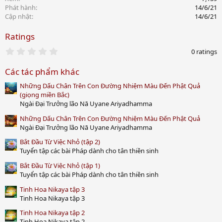
Phát hành
14/6/21
Cập nhật
14/6/21
Ratings
0
0 ratings
.
0
Các tác phẩm khác
0
s
Những Dấu Chân Trên Con Đường Nhiệm Màu Đến Phật Quả
t
a
(giọng miền Bắc)
r
Ngài Đại Trưởng lão Nā Uyane Ariyadhamma
(
s
Những Dấu Chân Trên Con Đường Nhiệm Màu Đến Phật Quả
)
Ngài Đại Trưởng lão Nā Uyane Ariyadhamma
Bắt Đầu Từ Việc Nhỏ (tập 2)
Tuyển tập các bài Pháp dành cho tân thiền sinh
Bắt Đầu Từ Việc Nhỏ (tập 1)
Tuyển tập các bài Pháp dành cho tân thiền sinh
Tinh Hoa Nikaya tập 3
Tinh Hoa Nikaya tập 3
Tinh Hoa Nikaya tập 2
Tinh Hoa Nikaya tập 2