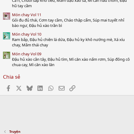
Cà ri, Chuối sáp kho tiêu, Mắm đậu xào sả, Mì căn nấu thơm, Đậu
hũ tay cầm
Món chay Vol 11
Gỏi đu đủ thái, Cơm tay cầm, Cháo thập cẩm, Súp mai tuyết nhỉ
bào ngư, Đậu hủ xào trần bì
Món chay Vol 10
Ram bắp, Đậu hủ chiên lá dứa, Đậu hủ ky khô nướng mè, Xá xíu
chay, Mắm thái chay
Món chay Vol 09
Đậu hủ xào cần tây, Đậu hủ tìm, Mì căn xào nấm rơm, Súp đông cô
chua cay, Mì căn xào lăn
Chia sẻ
Facebook
X
Bluesky
LinkedIn
WhatsApp
Email
Link
Truyện