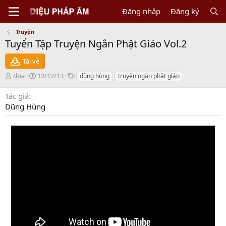
Đăng nhập
Đăng ký
Truyện
Tuyển Tập Truyện Ngắn Phật Giáo Vol.2
Tải về
N
C
T
dpa
12/12/13
dũng hùng
truyện ngắn phật giáo
g
r
a
ư
e
g
Tác giả
ờ
a
s
Dũng Hùng
i
t
g
i
ử
o
i
n
d
a
t
e