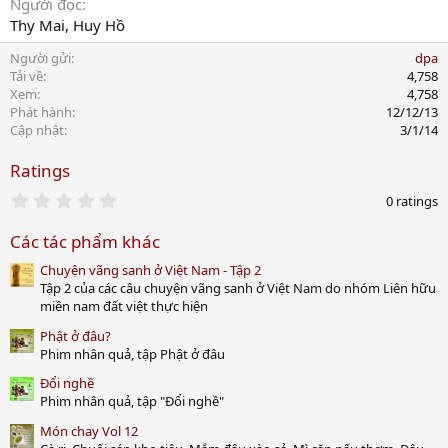
Người đọc
Thy Mai, Huy Hồ
Người gửi
dpa
Tải về
4,758
Xem
4,758
Phát hành
12/12/13
Cập nhật
3/1/14
Ratings
0
0 ratings
.
0
Các tác phẩm khác
0
s
Chuyện vãng sanh ở Việt Nam - Tập 2
t
a
Tập 2 của các câu chuyện vãng sanh ở Việt Nam do nhóm Liên hữu
r
miền nam đất việt thực hiện
(
s
Phật ở đâu?
)
Phim nhân quả, tập Phật ở đâu
Đổi nghề
Phim nhân quả, tập "Đổi nghề"
Món chay Vol 12