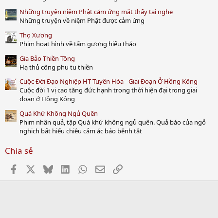
)
Những truyện niệm Phật cảm ứng mắt thấy tai nghe
Những truyện về niệm Phật được cảm ứng
Thọ Xương
Phim hoạt hình về tấm gương hiếu thảo
Gia Bảo Thiền Tông
Hạ thủ công phu tu thiền
Cuộc Đời Đạo Nghiệp HT Tuyên Hóa - Giai Đoạn Ở Hồng Kông
Cuộc đời 1 vị cao tăng đức hạnh trong thời hiện đại trong giai
đoạn ở Hồng Kông
Quá Khứ Không Ngủ Quên
Phim nhân quả, tập Quá khứ không ngủ quên. Quả báo của ngỗ
nghịch bất hiếu chiêu cảm ác báo bệnh tật
Chia sẻ
Facebook
X
Bluesky
LinkedIn
WhatsApp
Email
Link