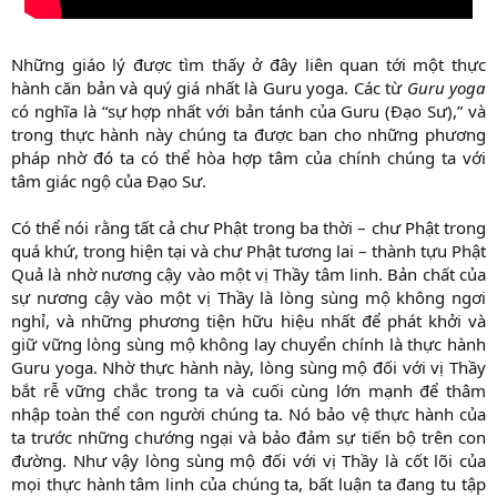
Những giáo lý được tìm thấy ở đây liên quan tới một thực
hành căn bản và quý giá nhất là Guru yoga. Các từ
Guru yoga
có nghĩa là “sự hợp nhất với bản tánh của Guru (Đạo Sư),” và
trong thực hành này chúng ta được ban cho những phương
pháp nhờ đó ta có thể hòa hợp tâm của chính chúng ta với
tâm giác ngộ của Đạo Sư.
Có thể nói rằng tất cả chư Phật trong ba thời – chư Phật trong
quá khứ, trong hiện tại và chư Phật tương lai – thành tựu Phật
Quả là nhờ nương cậy vào một vị Thầy tâm linh. Bản chất của
sự nương cậy vào một vị Thầy là lòng sùng mộ không ngơi
nghỉ, và những phương tiện hữu hiệu nhất để phát khởi và
giữ vững lòng sùng mộ không lay chuyển chính là thực hành
Guru yoga. Nhờ thực hành này, lòng sùng mộ đối với vị Thầy
bắt rễ vững chắc trong ta và cuối cùng lớn mạnh để thâm
nhập toàn thể con người chúng ta. Nó bảo vệ thực hành của
ta trước những chướng ngại và bảo đảm sự tiến bộ trên con
đường. Như vậy lòng sùng mộ đối với vị Thầy là cốt lõi của
mọi thực hành tâm linh của chúng ta, bất luận ta đang tu tập