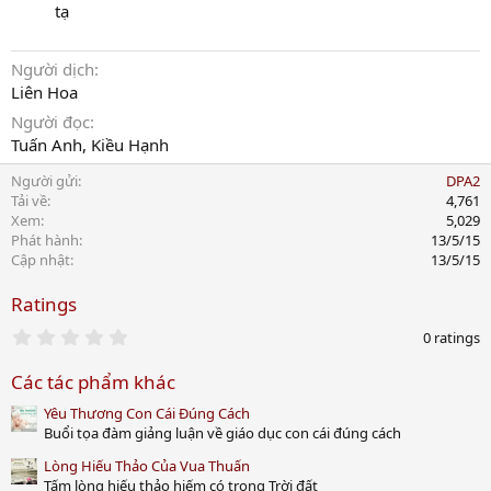
tạ
Người dịch
Liên Hoa
Người đọc
Tuấn Anh, Kiều Hạnh
Người gửi
DPA2
Tải về
4,761
Xem
5,029
Phát hành
13/5/15
Cập nhật
13/5/15
Ratings
0
0 ratings
.
0
Các tác phẩm khác
0
s
Yêu Thương Con Cái Đúng Cách
t
a
Buổi tọa đàm giảng luận về giáo dục con cái đúng cách
r
(
Lòng Hiếu Thảo Của Vua Thuấn
s
Tấm lòng hiếu thảo hiếm có trong Trời đất