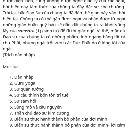
được diện kiến, cũng không được nghe giáo lý của các ngài,
bởi hiện nay tâm thức của chúng ta đầy đặc sự che chướng.
Trái lại, bậc Đạo Sư của chúng ta đã đến thế gian này vào thời
hiện tại. Chúng ta có thể gặp được ngài và nhận được từ ngài
những giáo huấn quý báu sẽ dẫn dắt chúng ta ra khỏi vũng
lầy của
samsara
(1) (sinh tử) để đi tới giác ngộ. Vì thế, mặc dù
Đạo sư của chúng ta có những phẩm tính ngang bằng tất cả
chư Phật, nhưng ngài trổi vượt các Đức Phật do ở lòng tốt của
ngài.
(Trích dẫn nhập)
Mục lục:
Dẫn nhập
Guru yoga
Sự quán tưởng
Sự cầu thỉnh bổn tôn trí tuệ
Sự sám hối
Sùng mộ và cầu nguyện
Thần chú đạo sư kim cương
Biến sự thực hành thành bộ phận của đời mình
Biến sự thực hành thành bộ phận của đời mình- lời cảm