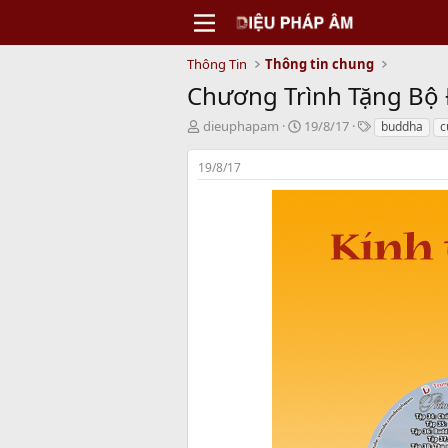
Thông Tin
Thông tin chung
Chương Trình Tặng Bộ 
T
N
T
dieuphapam
19/8/17
buddha
c
h
g
a
r
à
g
19/8/17
e
y
s
a
b
d
ắ
s
t
t
đ
a
ầ
r
u
t
e
r