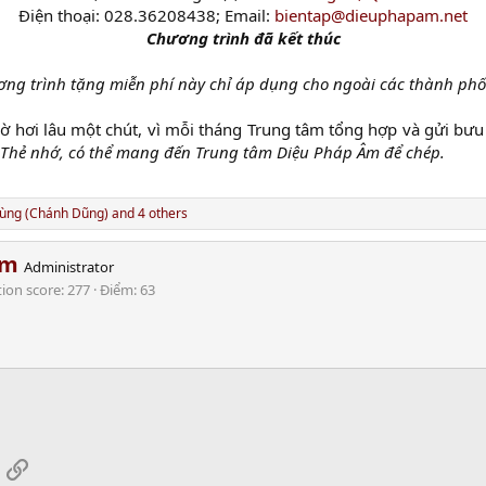
Điện thoại: 028.36208438; Email:
bientap@dieuphapam.net
Chương trình đã kết thúc
ng trình tặng miễn phí này chỉ áp dụng cho ngoài các thành phố
chờ hơi lâu một chút, vì mỗi tháng Trung tâm tổng hợp và gửi bư
, Thẻ nhớ, có thể mang đến Trung tâm Diệu Pháp Âm để chép.
ùng (Chánh Dũng)
and 4 others
am
Administrator
tion score
277
Điểm
63
App
mail
Link