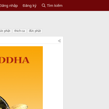
Đăng nhập
Đăng ký
Tìm kiếm
ức phật
thich ca
đức phật