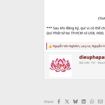
Chươ
*** Sau khi đăng ký, quí vị có thể 
Quí Phật tử tại TP.HCM có USB, HDD
Nguyễn Văn Nghiêm
,
Lacy Le
,
Nguyễn H
R
e
a
W
dieuphap
c
r
Bài viết
191
Reac
t
i
i
t
o
t
n
e
s
n
:
b
y
Facebook
X
Bluesky
LinkedIn
Whats
E
Share: