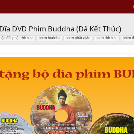
Đĩa DVD Phim Buddha (Đã Kết Thúc)
uộc đời phật thích ca
phim buddha
phim phật giáo
phim thích ca
phim đ