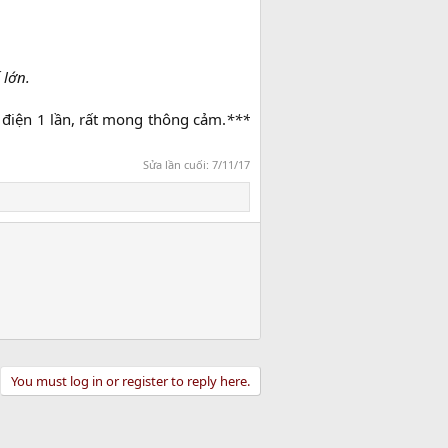
 lớn.
u điện 1 lần, rất mong thông cảm.
***
Sửa lần cuối:
7/11/17
You must log in or register to reply here.