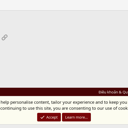
App
mail
Link
Điều khoản & Qu
 help personalise content, tailor your experience and to keep you 
Diệu Pháp Âm
continuing to use this site, you are consenting to our use of cook
Chùa Diệu Pháp - Số 72/14 Phú Mỹ, Phú Hòa Đông, Củ Chi, TP.HCM
(Xem Bản đồ)
Điện thoại: 028.36208438 | Email: bientap@dieuphapam.net
Accept
Learn more…
Chủ Nhiệm: Thích Minh Thiền