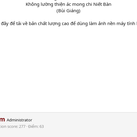
Không lường thiện ác mong chi Niết Bàn
(Bùi Giáng)
đây để tải về bản chất lượng cao để dùng làm ảnh nền máy tính h
am
Administrator
tion score
277
Điểm
63