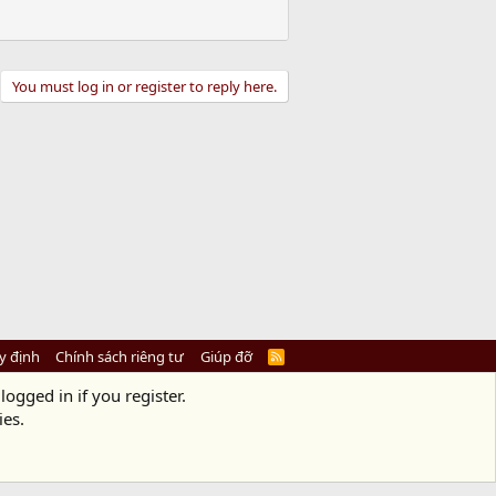
You must log in or register to reply here.
y định
Chính sách riêng tư
Giúp đỡ
R
S
S
logged in if you register.
ies.