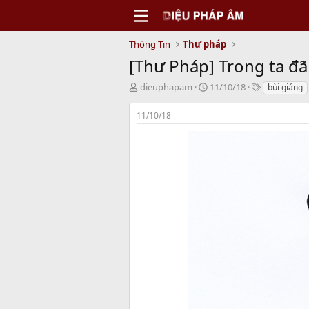
Thông Tin
Thư pháp
[Thư Pháp] Trong ta đã
T
N
T
dieuphapam
11/10/18
bùi giáng
h
g
a
r
à
g
11/10/18
e
y
s
a
b
d
ắ
s
t
t
đ
a
ầ
r
u
t
e
r