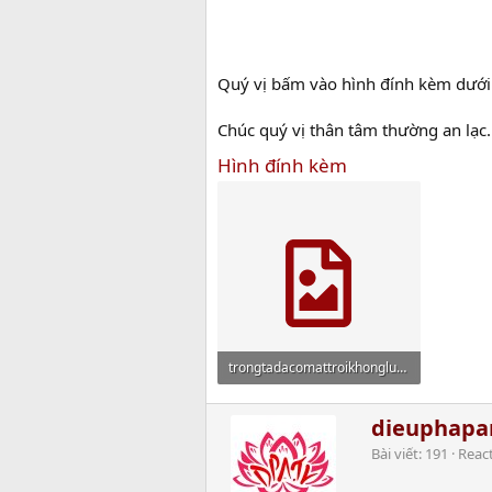
Quý vị bấm vào hình đính kèm dưới 
Chúc quý vị thân tâm thường an lạc.
Hình đính kèm
trongtadacomattroikhongluongthienacmongchinietban.jpg
20.9 MB · Xem: 918
W
dieuphap
r
Bài viết
191
Reac
i
t