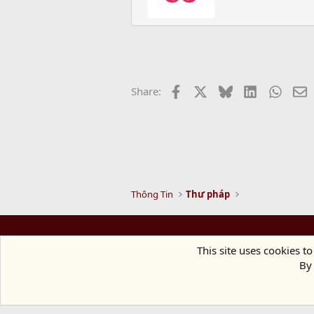
t
e
n
b
y
Facebook
X
Bluesky
LinkedIn
Whats
E
Share:
Thông Tin
Thư pháp
This site uses cookies to
By 