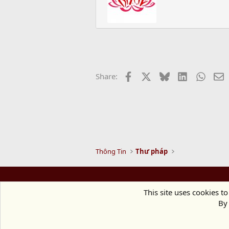
t
o
t
n
e
s
n
:
b
y
Facebook
X
Bluesky
LinkedIn
Whats
E
Share:
Thông Tin
Thư pháp
This site uses cookies to
By 