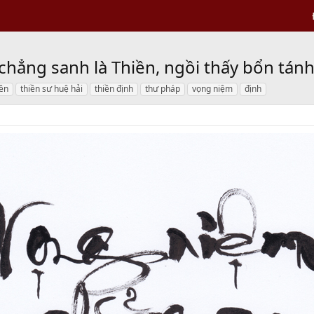
hẳng sanh là Thiền, ngồi thấy bổn tánh
iền
thiền sư huệ hải
thiền định
thư pháp
vọng niệm
định