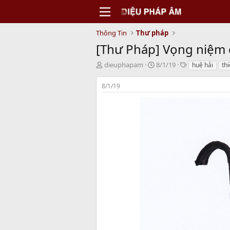
Thông Tin
Thư pháp
[Thư Pháp] Vọng niệm c
T
N
T
dieuphapam
8/1/19
huệ hải
th
h
g
a
r
à
g
8/1/19
e
y
s
a
b
d
ắ
s
t
t
đ
a
ầ
r
u
t
e
r