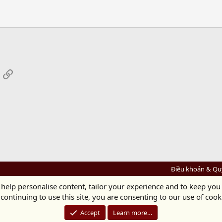
App
mail
Link
Điều khoản & Qu
 help personalise content, tailor your experience and to keep you 
Diệu Pháp Âm
continuing to use this site, you are consenting to our use of cook
Chùa Diệu Pháp - Số 72/14 Phú Mỹ, Phú Hòa Đông, Củ Chi, TP.HCM
(Xem Bản đồ)
Điện thoại: 028.36208438 | Email: bientap@dieuphapam.net
Accept
Learn more…
Chủ Nhiệm: Thích Minh Thiền