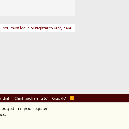
You must log in or register to reply here.
y định
Chính sách riêng tư
Giúp đỡ
R
S
S
logged in if you register.
ies.