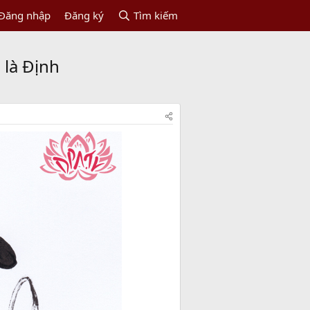
Đăng nhập
Đăng ký
Tìm kiếm
 là Định