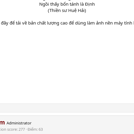
Ngồi thấy bổn tánh là Định
(Thiền sư Huệ Hải)
đây để tải về bản chất lượng cao để dùng làm ảnh nền máy tính h
am
Administrator
tion score
277
Điểm
63