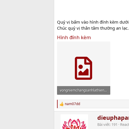
Quý vị bấm vào hình đính kèm dưới 
Chúc quý vị thân tâm thường an lạc.
Hình đính kèm
vongniemchangsanhlathien.JPG
20.6 MB · Xem: 1,281
nam07dd
R
e
a
W
dieuphap
c
r
Bài viết
191
Reac
t
i
i