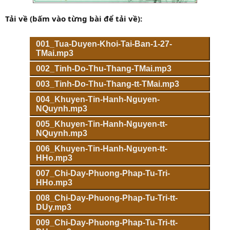
Tải về (bấm vào từng bài để tải về):