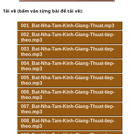
Tải về (bấm vào từng bài để tải về):