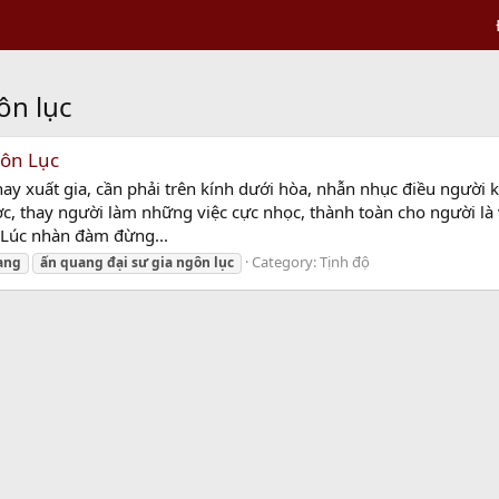
ôn lục
gôn Lục
a hay xuất gia, cần phải trên kính dưới hòa, nhẫn nhục điều ngườ
, thay người làm những việc cực nhọc, thành toàn cho người là v
. Lúc nhàn đàm đừng...
Category:
Tịnh độ
ang
ấn
quang
đại
sư
gia
ngôn
lục