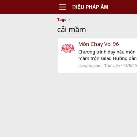
Tags
cải mầm
Món Chay Vol 96
Chương trình dạy nấu món c
mầm trộn salad Hướng dẫn
dieuphapam
Thư viện
14/8/20