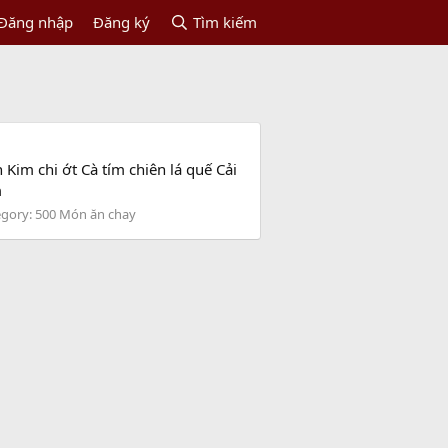
Đăng nhập
Đăng ký
Tìm kiếm
Kim chi ớt Cà tím chiên lá quế Cải
m
egory:
500 Món ăn chay