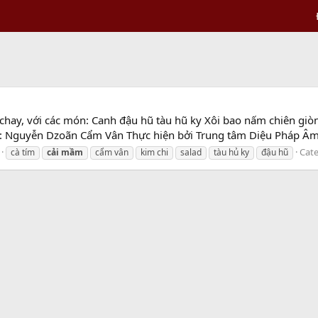
hay, với các món: Canh đậu hũ tàu hũ ky Xôi bao nấm chiên giòn 
: Nguyễn Dzoãn Cẩm Vân Thực hiện bởi Trung tâm Diệu Pháp Â
Cat
cà tím
cải
mầm
cẩm vân
kim chi
salad
tàu hủ ky
đậu hũ