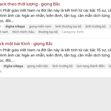
ack theo thời lượng - giọng Bắc
n Phật giáo Việt Nam ra đời lần này là kết tinh từ các bậc Tổ sư, c
 Hình ảnh các Ngài an nhẫn, kiên định, tận tụy, cần mẫn dịch từng
c, đối...
1
digha
nikaya
giọng miền nam
kinh thượng tọa bộ
kinh trường bộ
Category:
Kinh
ệt nam
thích minh châu
thượng tọa bộ
ck một bài Kinh - giọng Bắc
n Phật giáo Việt Nam ra đời lần này là kết tinh từ các bậc Tổ sư, c
 Hình ảnh các Ngài an nhẫn, kiên định, tận tụy, cần mẫn dịch từng
c, đối...
digha
nikaya
giọng miền bắc
kinh trường bộ
tam tạng thánh điển
t
nh