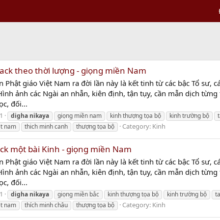
rack theo thời lượng - giọng miền Nam
n Phật giáo Việt Nam ra đời lần này là kết tinh từ các bậc Tổ sư, c
 Hình ảnh các Ngài an nhẫn, kiên định, tận tụy, cần mẫn dịch từng
c, đối...
1
digha
nikaya
giọng miền nam
kinh thượng tọa bộ
kinh trường bộ
Category:
Kinh
ệt nam
thich minh canh
thượng tọa bộ
ack một bài Kinh - giọng miền Nam
n Phật giáo Việt Nam ra đời lần này là kết tinh từ các bậc Tổ sư, c
 Hình ảnh các Ngài an nhẫn, kiên định, tận tụy, cần mẫn dịch từng
c, đối...
1
digha
nikaya
giọng miền bắc
kinh thượng tọa bộ
kinh trường bộ
t
Category:
Kinh
ệt nam
thích minh châu
thượng tọa bộ