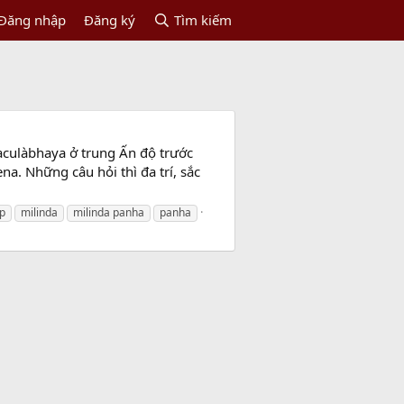
Đăng nhập
Đăng ký
Tìm kiếm
aculàbhaya ở trung Ấn độ trước
na. Những câu hỏi thì đa trí, sắc
áp
milinda
milinda panha
panha