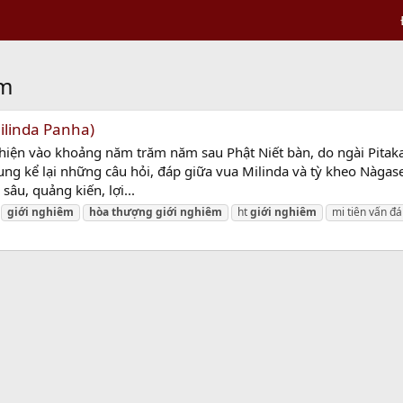
êm
ilinda Panha)
hiện vào khoảng năm trăm năm sau Phật Niết bàn, do ngài Pitak
dung kể lại những câu hỏi, đáp giữa vua Milinda và tỳ kheo Nàgase
sâu, quảng kiến, lợi...
giới
nghiêm
hòa
thượng
giới
nghiêm
ht
giới
nghiêm
mi tiên vấn đ