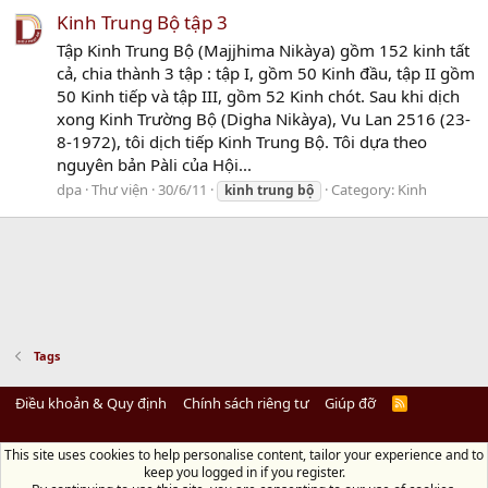
Kinh Trung Bộ tập 3
Tập Kinh Trung Bộ (Majjhima Nikàya) gồm 152 kinh tất
cả, chia thành 3 tập : tập I, gồm 50 Kinh đầu, tập II gồm
50 Kinh tiếp và tập III, gồm 52 Kinh chót. Sau khi dịch
xong Kinh Trường Bộ (Digha Nikàya), Vu Lan 2516 (23-
8-1972), tôi dịch tiếp Kinh Trung Bộ. Tôi dựa theo
nguyên bản Pàli của Hội...
dpa
Thư viện
30/6/11
Category:
Kinh
kinh
trung
bộ
Tags
Điều khoản & Quy định
Chính sách riêng tư
Giúp đỡ
R
S
S
This site uses cookies to help personalise content, tailor your experience and to
Diệu Pháp Âm
keep you logged in if you register.
Chùa Diệu Pháp - Số 72/14 Phú Mỹ, Phú Hòa Đông, Củ Chi, TP.HCM
(Xem Bản