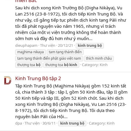
miền Bắc
Sau khi dịch xong Kinh Trường Bộ (Digha Nikàya), Vu
Lan 2516 (23-8-1972), tôi dịch tiếp Kinh Trung Bộ. Và
như vậy, cố gắng tiếp tục phiên dịch kinh tạng Pàli như
tôi đã phát nguyện vào năm 1965, nhưng vì trách
nhiệm của một vị viện trưởng không thể hoàn thành
sớm hơn và đầy đủ hơn như ý muốn...
dieuphapam
Thư viện
20/12/21
kinh
trung
bộ
majjhima nikaya
tam tạng thánh điển
tam tạng thánh điển phật giáo việt nam
thích minh châu
Category:
Kinh
thượng tọa
bộ
thượng tọa
bộ
kinh
Kinh Trung Bộ tập 2
Tập Kinh Trung Bộ (Majjhima Nikàya) gồm 152 kinh tất
cả, chia thành 3 tập : tập I, gồm 50 Kinh đầu, tập II gồm
50 Kinh tiếp và tập III, gồm 52 Kinh chót. Sau khi dịch
xong Kinh Trường Bộ (Digha Nikàya), Vu Lan 2516 (23-
8-1972), tôi dịch tiếp Kinh Trung Bộ. Tôi dựa theo
nguyên bản Pàli của Hội...
dpa
Thư viện
30/6/11
Category:
Kinh
kinh
trung
bộ