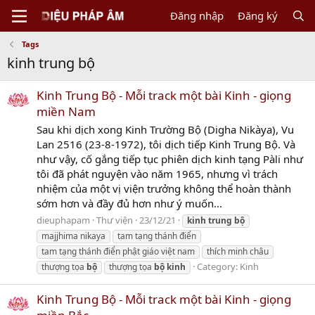
Đăng nhập
Đăng ký
Tags
kinh trung bộ
Kinh Trung Bộ - Mỗi track một bài Kinh - giọng
miền Nam
Sau khi dịch xong Kinh Trường Bộ (Digha Nikàya), Vu
Lan 2516 (23-8-1972), tôi dịch tiếp Kinh Trung Bộ. Và
như vậy, cố gắng tiếp tục phiên dịch kinh tạng Pàli như
tôi đã phát nguyện vào năm 1965, nhưng vì trách
nhiệm của một vị viện trưởng không thể hoàn thành
sớm hơn và đầy đủ hơn như ý muốn...
dieuphapam
Thư viện
23/12/21
kinh
trung
bộ
majjhima nikaya
tam tạng thánh điển
tam tạng thánh điển phật giáo việt nam
thích minh châu
Category:
Kinh
thượng tọa
bộ
thượng tọa
bộ
kinh
Kinh Trung Bộ - Mỗi track một bài Kinh - giọng