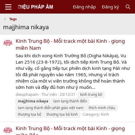
Đăng nhập
Đăng ký
Tags
majjhima nikaya
Kinh Trung Bộ - Mỗi track một bài Kinh - giọng
miền Nam
Sau khi dịch xong Kinh Trường Bộ (Digha Nikàya), Vu
Lan 2516 (23-8-1972), tôi dịch tiếp Kinh Trung Bộ. Và
như vậy, cố gắng tiếp tục phiên dịch kinh tạng Pàli như
tôi đã phát nguyện vào năm 1965, nhưng vì trách
nhiệm của một vị viện trưởng không thể hoàn thành
sớm hơn và đầy đủ hơn như ý muốn...
dieuphapam
Thư viện
23/12/21
kinh trung bộ
majjhima
nikaya
tam tạng thánh điển
tam tạng thánh điển phật giáo việt nam
thích minh châu
Category:
Kinh
thượng tọa bộ
thượng tọa bộ kinh
Kinh Trung Bộ - Mỗi track một bài Kinh - giọng