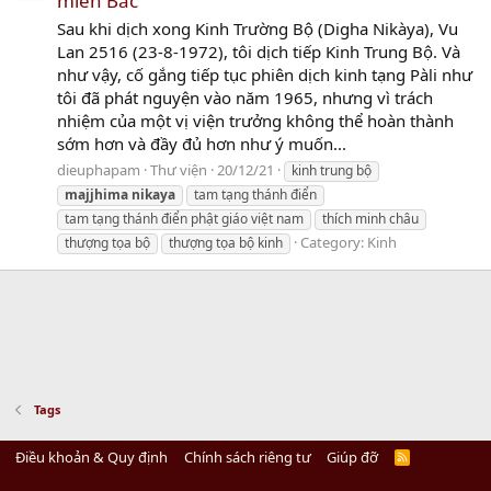
miền Bắc
Sau khi dịch xong Kinh Trường Bộ (Digha Nikàya), Vu
Lan 2516 (23-8-1972), tôi dịch tiếp Kinh Trung Bộ. Và
như vậy, cố gắng tiếp tục phiên dịch kinh tạng Pàli như
tôi đã phát nguyện vào năm 1965, nhưng vì trách
nhiệm của một vị viện trưởng không thể hoàn thành
sớm hơn và đầy đủ hơn như ý muốn...
dieuphapam
Thư viện
20/12/21
kinh trung bộ
majjhima
nikaya
tam tạng thánh điển
tam tạng thánh điển phật giáo việt nam
thích minh châu
Category:
Kinh
thượng tọa bộ
thượng tọa bộ kinh
Tags
Điều khoản & Quy định
Chính sách riêng tư
Giúp đỡ
R
S
S