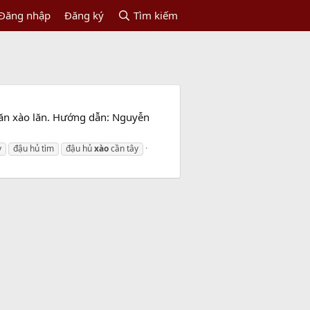
Đăng nhập
Đăng ký
Tìm kiếm
căn xào lăn. Hướng dẫn: Nguyễn
y
đậu hủ tìm
đậu hủ
xào
cần tây