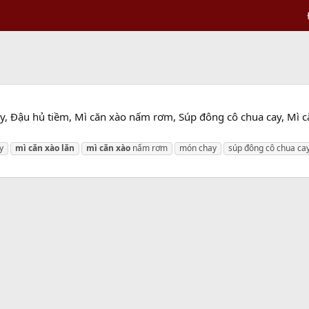
y, Đậu hủ tiềm, Mì căn xào nấm rơm, Súp đông cô chua cay, Mì 
y
mì
căn
xào
lăn
mì
căn
xào
nấm rơm
món chay
súp đông cô chua ca