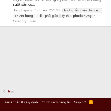
suốt sẵn có...
dieuphapam
Thư viện
20/4/23
hướng dẫn thiền phật giáo
phước
hưng
thiền phật giáo
tỳ khưu
phước
hưng
Category:
Thiền
Tags
Điều khoản & Quy định
Chính sách riêng tư
Giúp đỡ
R
S
S