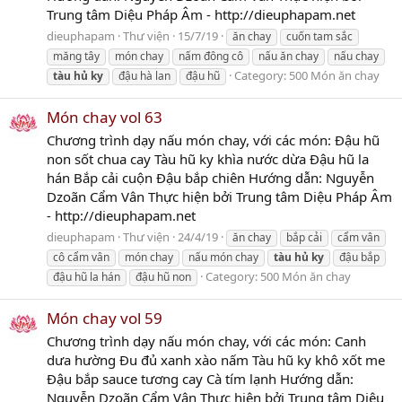
Trung tâm Diệu Pháp Âm - http://dieuphapam.net
dieuphapam
Thư viện
15/7/19
ăn chay
cuốn tam sắc
măng tây
món chay
nấm đông cô
nấu ăn chay
nấu chay
Category:
500 Món ăn chay
tàu
hủ
ky
đậu hà lan
đậu hũ
Món chay vol 63
Chương trình dạy nấu món chay, với các món: Đậu hũ
non sốt chua cay Tàu hũ ky khìa nước dừa Đậu hũ la
hán Bắp cải cuộn Đậu bắp chiên Hướng dẫn: Nguyễn
Dzoãn Cẩm Vân Thực hiện bởi Trung tâm Diệu Pháp Âm
- http://dieuphapam.net
dieuphapam
Thư viện
24/4/19
ăn chay
bắp cải
cẩm vân
cô cẩm vân
món chay
nấu món chay
tàu
hủ
ky
đậu bắp
Category:
500 Món ăn chay
đậu hũ la hán
đậu hũ non
Món chay vol 59
Chương trình dạy nấu món chay, với các món: Canh
dưa hường Đu đủ xanh xào nấm Tàu hũ ky khô xốt me
Đậu bắp sauce tương cay Cà tím lạnh Hướng dẫn:
Nguyễn Dzoãn Cẩm Vân Thực hiện bởi Trung tâm Diệu