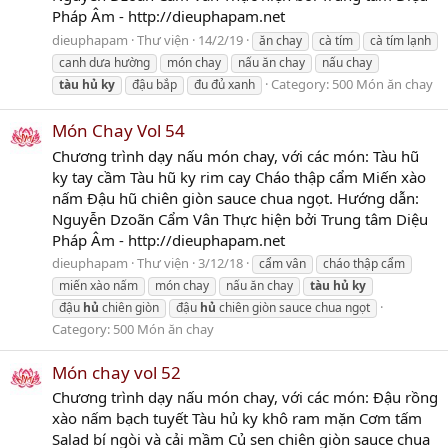
Pháp Âm - http://dieuphapam.net
dieuphapam
Thư viện
14/2/19
ăn chay
cà tím
cà tím lạnh
canh dưa hường
món chay
nấu ăn chay
nấu chay
Category:
500 Món ăn chay
tàu
hủ
ky
đậu bắp
đu đủ xanh
Món Chay Vol 54
Chương trình dạy nấu món chay, với các món: Tàu hũ
ky tay cầm Tàu hũ ky rim cay Cháo thập cẩm Miến xào
nấm Đậu hũ chiên giòn sauce chua ngọt. Hướng dẫn:
Nguyễn Dzoãn Cẩm Vân Thực hiện bởi Trung tâm Diệu
Pháp Âm - http://dieuphapam.net
dieuphapam
Thư viện
3/12/18
cẩm vân
cháo thập cẩm
miến xào nấm
món chay
nấu ăn chay
tàu
hủ
ky
đậu
hủ
chiên giòn
đậu
hủ
chiên giòn sauce chua ngọt
Category:
500 Món ăn chay
Món chay vol 52
Chương trình dạy nấu món chay, với các món: Đậu rồng
xào nấm bạch tuyết Tàu hủ ky khô ram mặn Cơm tấm
Salad bí ngòi và cải mầm Củ sen chiên giòn sauce chua