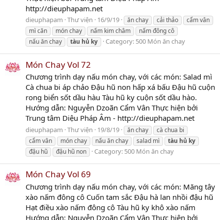
http://dieuphapam.net
dieuphapam
Thư viện
16/9/19
ăn chay
cải thảo
cẩm vân
mì căn
món chay
nấm kim châm
nấm đông cô
Category:
500 Món ăn chay
nấu ăn chay
tàu
hủ
ky
Món Chay Vol 72
Chương trình dạy nấu món chay, với các món: Salad mì
Cà chua bi áp chảo Đậu hũ non hấp xá bấu Đậu hũ cuộn
rong biển sốt dầu hàu Tàu hũ ky cuộn sốt dầu hào.
Hướng dẫn: Nguyễn Dzoãn Cẩm Vân Thực hiện bởi
Trung tâm Diệu Pháp Âm - http://dieuphapam.net
dieuphapam
Thư viện
19/8/19
ăn chay
cà chua bi
cẩm vân
món chay
nấu ăn chay
salad mì
tàu
hủ
ky
Category:
500 Món ăn chay
đậu hũ
đậu hũ non
Món Chay Vol 69
Chương trình dạy nấu món chay, với các món: Măng tây
xào nấm đông cô Cuốn tam sắc Đậu hà lan nhồi đậu hũ
Hạt điều xào nấm đông cô Tàu hũ ky khô xào nấm
Hướng dẫn: Nguyễn Dzoãn Cẩm Vân Thực hiện bởi