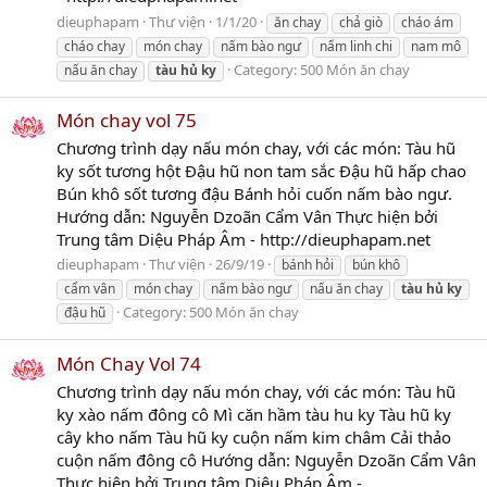
dieuphapam
Thư viện
1/1/20
ăn chay
chả giò
cháo ám
cháo chay
món chay
nấm bào ngư
nấm linh chi
nam mô
Category:
500 Món ăn chay
nấu ăn chay
tàu
hủ
ky
Món chay vol 75
Chương trình dạy nấu món chay, với các món: Tàu hũ
ky sốt tương hột Đậu hũ non tam sắc Đậu hũ hấp chao
Bún khô sốt tương đậu Bánh hỏi cuốn nấm bào ngư.
Hướng dẫn: Nguyễn Dzoãn Cẩm Vân Thực hiện bởi
Trung tâm Diệu Pháp Âm - http://dieuphapam.net
dieuphapam
Thư viện
26/9/19
bánh hỏi
bún khô
cẩm vân
món chay
nấm bào ngư
nấu ăn chay
tàu
hủ
ky
Category:
500 Món ăn chay
đậu hũ
Món Chay Vol 74
Chương trình dạy nấu món chay, với các món: Tàu hũ
ky xào nấm đông cô Mì căn hầm tàu hu ky Tàu hũ ky
cây kho nấm Tàu hũ ky cuộn nấm kim châm Cải thảo
cuộn nấm đông cô Hướng dẫn: Nguyễn Dzoãn Cẩm Vân
Thực hiện bởi Trung tâm Diệu Pháp Âm -