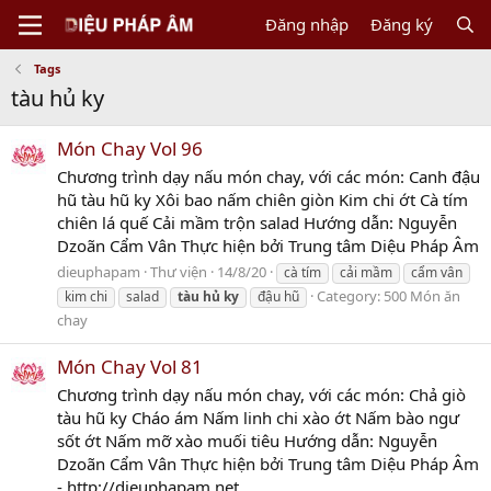
Đăng nhập
Đăng ký
Tags
tàu hủ ky
Món Chay Vol 96
Chương trình dạy nấu món chay, với các món: Canh đậu
hũ tàu hũ ky Xôi bao nấm chiên giòn Kim chi ớt Cà tím
chiên lá quế Cải mầm trộn salad Hướng dẫn: Nguyễn
Dzoãn Cẩm Vân Thực hiện bởi Trung tâm Diệu Pháp Âm
dieuphapam
Thư viện
14/8/20
cà tím
cải mầm
cẩm vân
Category:
500 Món ăn
kim chi
salad
tàu
hủ
ky
đậu hũ
chay
Món Chay Vol 81
Chương trình dạy nấu món chay, với các món: Chả giò
tàu hũ ky Cháo ám Nấm linh chi xào ớt Nấm bào ngư
sốt ớt Nấm mỡ xào muối tiêu Hướng dẫn: Nguyễn
Dzoãn Cẩm Vân Thực hiện bởi Trung tâm Diệu Pháp Âm
- http://dieuphapam.net