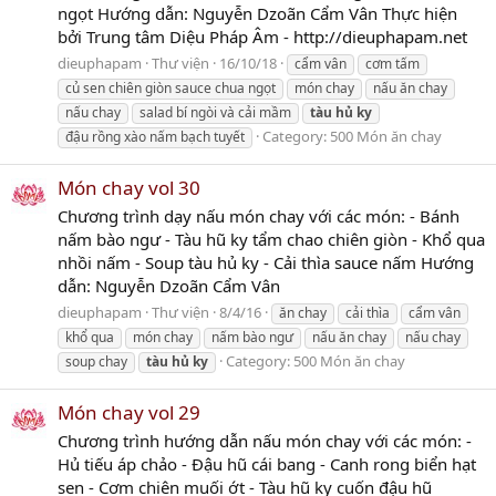
ngọt Hướng dẫn: Nguyễn Dzoãn Cẩm Vân Thực hiện
bởi Trung tâm Diệu Pháp Âm - http://dieuphapam.net
dieuphapam
Thư viện
16/10/18
cẩm vân
cơm tấm
củ sen chiên giòn sauce chua ngọt
món chay
nấu ăn chay
nấu chay
salad bí ngòi và cải mầm
tàu
hủ
ky
Category:
500 Món ăn chay
đậu rồng xào nấm bạch tuyết
Món chay vol 30
Chương trình dạy nấu món chay với các món: - Bánh
nấm bào ngư - Tàu hũ ky tẩm chao chiên giòn - Khổ qua
nhồi nấm - Soup tàu hủ ky - Cải thìa sauce nấm Hướng
dẫn: Nguyễn Dzoãn Cẩm Vân
dieuphapam
Thư viện
8/4/16
ăn chay
cải thìa
cẩm vân
khổ qua
món chay
nấm bào ngư
nấu ăn chay
nấu chay
Category:
500 Món ăn chay
soup chay
tàu
hủ
ky
Món chay vol 29
Chương trình hướng dẫn nấu món chay với các món: -
Hủ tiếu áp chảo - Đậu hũ cái bang - Canh rong biển hạt
sen - Cơm chiên muối ớt - Tàu hũ ky cuốn đậu hũ