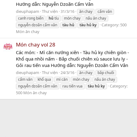
Hướng dẫn: Nguyễn Dzoãn Cẩm Vân
dieuphapam
Thư viện
31/3/16
ăn chay
cẩm vân
canh rong biển
hủ
tíu
món chay
nấu ăn chay
Category:
500
nguyễn dzoãn cẩm vân
tàu
hủ
tàu
hủ
ky
Món ăn chay
Món chay vol 28
Các món: - Mì căn nướng xiên - Tàu hủ ky chiên giòn -
Khổ qua nhồi nấm - Bắp chuối chiên xù sauce lưu ly -
Gỏi rau tiến vua Hướng dẫn: Nguyễn Dzoãn Cẩm Vân
dieuphapam
Thư viện
24/3/16
ăn chay
bắp chuối
cẩm vân
khổ qua
mì căn
món chay
nấu ăn chay
Category:
nguyễn dzoãn cẩm vân
rau tiến vua
tàu
hủ
ky
500 Món ăn chay