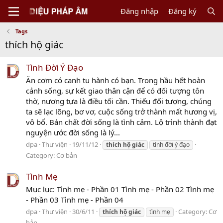
Đăng nhập
Đăng ký
Tags
thích hộ giác
Tình Đời Ý Đạo
Ăn cơm có canh tu hành có bạn. Trong hầu hết hoàn
cảnh sống, sự kết giao thân cận để có đối tượng tôn
thờ, nương tựa là điều tối cần. Thiếu đối tượng, chúng
ta sẽ lạc lõng, bơ vơ, cuộc sống trở thành mất hương vị,
vô bổ. Bản chất đời sống là tình cảm. Lộ trình thành đạt
nguyện ước đời sống là lý...
dpa
Thư viện
19/11/12
thích
hộ
giác
tình đời ý đạo
Category:
Cơ bản
Tình Mẹ
Mục lục: Tình mẹ - Phần 01 Tình mẹ - Phần 02 Tình mẹ
- Phần 03 Tình mẹ - Phần 04
dpa
Thư viện
30/6/11
Category:
Cơ
thích
hộ
giác
tình mẹ
bản