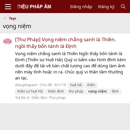
Đăng nhập
Đăng ký
Tags
vọng niệm
[Thư Pháp] Vọng niệm chẳng sanh là Thiền,
ngồi thấy bổn tánh là Định
Vọng niệm chẳng sanh là Thiền Ngồi thấy bổn tánh là
Định (Thiền sư Huệ Hải) Quý vị bấm vào hình đính kèm
dưới đây để tải về bản chất lượng cao để dùng làm ảnh
nền máy tính hoặc in ra. Chúc quý vị thân tâm thường
an lạc.
dieuphapam
Chủ đề
8/1/19
huệ hải
thiền
thiền sư huệ hải
thiền định
thư pháp
vọng
niệm
định
Trả lời: 0
Diễn đàn:
Thư pháp