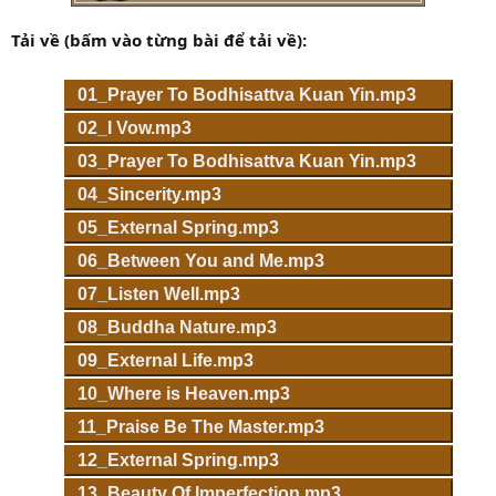
Tải về (bấm vào từng bài để tải về):