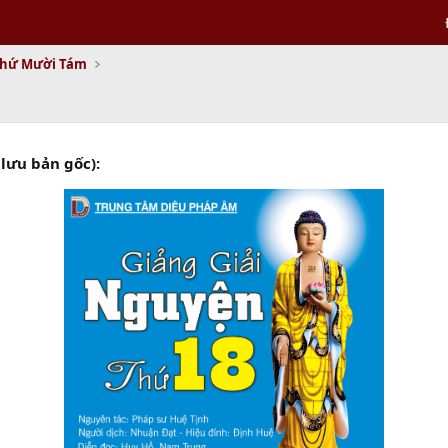
Thứ Mười Tám
lưu bản gốc):