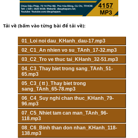
Tải về (bấm vào từng bài để tải về):