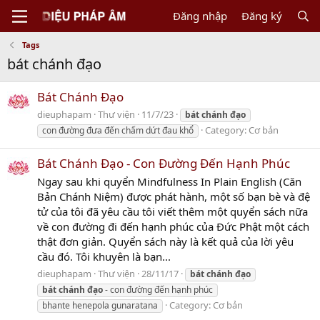
Đăng nhập
Đăng ký
Tags
bát chánh đạo
Bát Chánh Đạo
dieuphapam
Thư viện
11/7/23
bát
chánh
đạo
Category:
Cơ bản
con đường đưa đến chấm dứt đau khổ
Bát Chánh Đạo - Con Đường Đến Hạnh Phúc
Ngay sau khi quyển Mindfulness In Plain English (Căn
Bản Chánh Niệm) được phát hành, một số bạn bè và đệ
tử của tôi đã yêu cầu tôi viết thêm một quyển sách nữa
về con đường đi đến hạnh phúc của Đức Phật một cách
thật đơn giản. Quyển sách này là kết quả của lời yêu
cầu đó. Tôi khuyên là bạn...
dieuphapam
Thư viện
28/11/17
bát
chánh
đạo
bát
chánh
đạo
- con đường đến hạnh phúc
Category:
Cơ bản
bhante henepola gunaratana