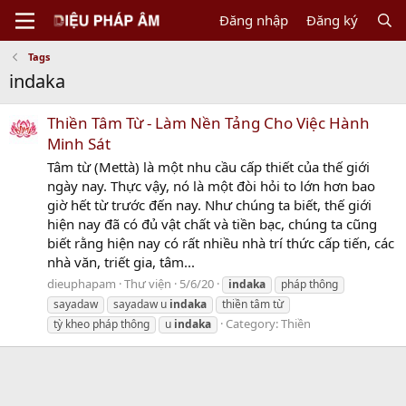
Đăng nhập
Đăng ký
Tags
indaka
Thiền Tâm Từ - Làm Nền Tảng Cho Việc Hành
Minh Sát
Tâm từ (Mettà) là một nhu cầu cấp thiết của thế giới
ngày nay. Thực vậy, nó là một đòi hỏi to lớn hơn bao
giờ hết từ trước đến nay. Như chúng ta biết, thế giới
hiện nay đã có đủ vật chất và tiền bạc, chúng ta cũng
biết rằng hiện nay có rất nhiều nhà trí thức cấp tiến, các
nhà văn, triết gia, tâm...
dieuphapam
Thư viện
5/6/20
indaka
pháp thông
sayadaw
sayadaw u
indaka
thiền tâm từ
Category:
Thiền
tỳ kheo pháp thông
u
indaka