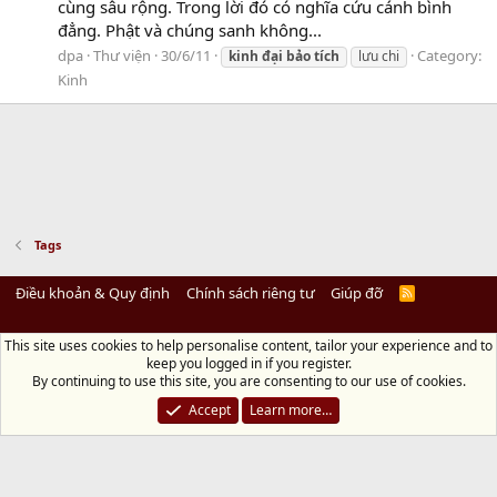
cùng sâu rộng. Trong lời đó có nghĩa cứu cánh bình
đẳng. Phật và chúng sanh không...
dpa
Thư viện
30/6/11
Category:
kinh
đại
bảo
tích
lưu chi
Kinh
Tags
Điều khoản & Quy định
Chính sách riêng tư
Giúp đỡ
R
S
S
This site uses cookies to help personalise content, tailor your experience and to
Diệu Pháp Âm
keep you logged in if you register.
Chùa Diệu Pháp - Số 72/14 Phú Mỹ, Phú Hòa Đông, Củ Chi, TP.HCM
(Xem Bản
By continuing to use this site, you are consenting to our use of cookies.
đồ)
Điện thoại: 028.36208438 | Email: bientap@dieuphapam.net
Accept
Learn more…
Chủ Nhiệm: Thích Minh Thiền