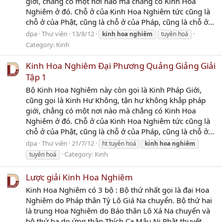
giới, chẳng có một nơi nào mà chẳng có Kinh Hoa
Nghiêm ở đó. Chỗ ở của Kinh Hoa Nghiêm tức cũng là
chỗ ở của Phật, cũng là chỗ ở của Pháp, cũng là chỗ ở...
dpa
Thư viện
13/8/12
kinh
hoa
nghiêm
tuyên hoá
Category:
Kinh
Kinh Hoa Nghiêm Đại Phương Quảng Giảng Giải
Tập 1
Bộ Kinh Hoa Nghiêm này còn gọi là Kinh Pháp Giới,
cũng gọi là Kinh Hư Không, tận hư không khắp pháp
giới, chẳng có một nơi nào mà chẳng có Kinh Hoa
Nghiêm ở đó. Chỗ ở của Kinh Hoa Nghiêm tức cũng là
chỗ ở của Phật, cũng là chỗ ở của Pháp, cũng là chỗ ở...
dpa
Thư viện
21/7/12
ht tuyên hoá
kinh
hoa
nghiêm
Category:
Kinh
tuyên hoá
Lược giải Kinh Hoa Nghiêm
Kinh Hoa Nghiêm có 3 bộ : Bộ thứ nhất gọi là đại Hoa
Nghiêm do Pháp thân Tỳ Lô Giá Na chuyển. Bộ thứ hai
là trung Hoa Nghiêm do Báo thân Lô Xá Na chuyển và
bộ thứ ba do ứng thân Thích Ca Mâu Ni Phật thuyết.