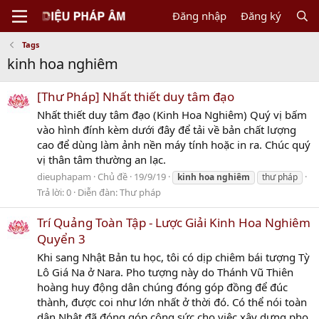
Đăng nhập
Đăng ký
Tags
kinh hoa nghiêm
[Thư Pháp] Nhất thiết duy tâm đạo
Nhất thiết duy tâm đạo (Kinh Hoa Nghiêm) Quý vị bấm
vào hình đính kèm dưới đây để tải về bản chất lượng
cao để dùng làm ảnh nền máy tính hoặc in ra. Chúc quý
vị thân tâm thường an lạc.
dieuphapam
Chủ đề
19/9/19
kinh
hoa
nghiêm
thư pháp
Trả lời: 0
Diễn đàn:
Thư pháp
Trí Quảng Toàn Tập - Lược Giải Kinh Hoa Nghiêm
Quyển 3
Khi sang Nhật Bản tu học, tôi có dịp chiêm bái tượng Tỳ
Lô Giá Na ở Nara. Pho tượng này do Thánh Vũ Thiên
hoàng huy động dân chúng đóng góp đồng để đúc
thành, được coi như lớn nhất ở thời đó. Có thể nói toàn
dân Nhật đã đóng góp công sức cho việc xây dựng pho