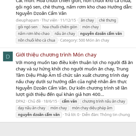
Các món: Hoa chuối chiên giòn, nõn chuối kho cà chua,
gỏi ngó sen, chè thưng, nấm rơm kho chao Hướng dẫn:
Nguyễn Dzoãn Cẩm Vân
dieuphapam
Thư viện
11/12/15
ăn chay
chè thưng
gỏi ngó sen
hoa chuối chiên giòn
món chay
nấm rơm kho chao
nấu ăn chay
nguyễn
dzoãn
cẩm
vân
Category:
500 Món ăn chay
nõn chuối kho cà chua
Giới thiệu chương trình Món chay
D
Với mong muốn tạo điều kiện thuận lợi cho người đã ăn
chay và sự hứng khởi cho người muốn ăn chay, Trung
Tâm Diệu Pháp Âm tổ chức sản xuất chương trình dạy
nấu chay dưới sự hướng dẫn của nghệ nhân ẩm thực
Nguyễn Dzoãn Cẩm Vân. Dự kiến chương trình sẽ lần
lượt giới thiệu đến quí khán giả hơn 400...
DPA2
Chủ đề
18/6/15
cẩm
vân
chương trình nấu ăn chay
dạy nấu ăn chay
món chay
món chay diệu pháp âm
Trả lời: 0
Diễn đàn:
Thông tin chung
nguyễn
dzoãn
cẩm
vân