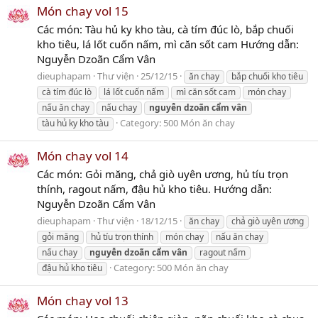
Món chay vol 15
Các món: Tàu hủ ky kho tàu, cà tím đúc lò, bắp chuối
kho tiêu, lá lốt cuốn nấm, mì căn sốt cam Hướng dẫn:
Nguyễn Dzoãn Cẩm Vân
dieuphapam
Thư viện
25/12/15
ăn chay
bắp chuối kho tiêu
cà tím đúc lò
lá lốt cuốn nấm
mì căn sốt cam
món chay
nấu ăn chay
nấu chay
nguyễn
dzoãn
cẩm
vân
Category:
500 Món ăn chay
tàu hủ ky kho tàu
Món chay vol 14
Các món: Gỏi măng, chả giò uyên ương, hủ tíu trọn
thính, ragout nấm, đậu hủ kho tiêu. Hướng dẫn:
Nguyễn Dzoãn Cẩm Vân
dieuphapam
Thư viện
18/12/15
ăn chay
chả giò uyên ương
gỏi măng
hủ tíu trọn thính
món chay
nấu ăn chay
nấu chay
nguyễn
dzoãn
cẩm
vân
ragout nấm
Category:
500 Món ăn chay
đậu hủ kho tiêu
Món chay vol 13