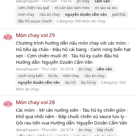
dieuphapam
Thư viện
1/9/16
ăn chay
cẩm
vân
cơm chiên rau quế
mì căn xào nấm mèo
mì xào xá xíu
món chay
nấu ăn chay
nguyễn
dzoãn
cẩm
vân
pad thái
Category:
500 Món ăn chay
đậu hũ sauce chanh
Món chay vol 29
Chương trình hướng dẫn nấu món chay với các món: -
Hủ tiếu áp chảo - Đậu hũ cái bang - Canh rong biển hạt
sen - Cơm chiên muối ớt - Tàu hũ ky cuốn đậu hũ
Hướng dẫn: Nguyễn Dzoãn Cẩm Vân
dieuphapam
Thư viện
31/3/16
ăn chay
cẩm
vân
canh rong biển
hủ tíu
món chay
nấu ăn chay
Category:
500
nguyễn
dzoãn
cẩm
vân
tàu hủ
tàu hủ ky
Món ăn chay
Món chay vol 28
Các món: - Mì căn nướng xiên - Tàu hủ ky chiên giòn -
Khổ qua nhồi nấm - Bắp chuối chiên xù sauce lưu ly -
Gỏi rau tiến vua Hướng dẫn: Nguyễn Dzoãn Cẩm Vân
dieuphapam
Thư viện
24/3/16
ăn chay
bắp chuối