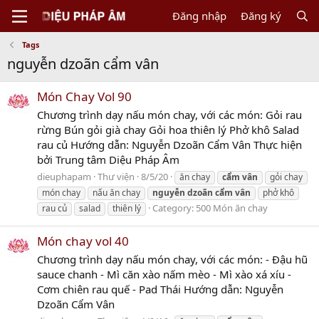
Đăng nhập
Đăng ký
Tags
nguyễn dzoãn cẩm vân
Món Chay Vol 90
Chương trình dạy nấu món chay, với các món: Gỏi rau
rừng Bún gỏi già chay Gỏi hoa thiên lý Phở khô Salad
rau củ Hướng dẫn: Nguyễn Dzoãn Cẩm Vân Thực hiện
bởi Trung tâm Diệu Pháp Âm
dieuphapam
Thư viện
8/5/20
ăn chay
cẩm
vân
gỏi chay
món chay
nấu ăn chay
nguyễn
dzoãn
cẩm
vân
phở khô
Category:
500 Món ăn chay
rau củ
salad
thiên lý
Món chay vol 40
Chương trình dạy nấu món chay, với các món: - Đậu hũ
sauce chanh - Mì căn xào nấm mèo - Mì xào xá xíu -
Cơm chiên rau quế - Pad Thái Hướng dẫn: Nguyễn
Dzoãn Cẩm Vân