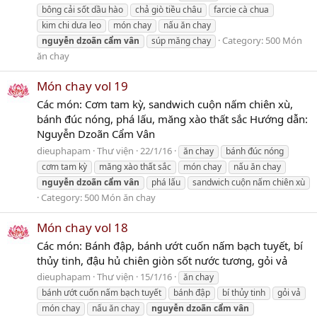
bông cải sốt dầu hào
chả giò tiều châu
farcie cà chua
kim chi dưa leo
món chay
nấu ăn chay
Category:
500 Món
nguyễn
dzoãn
cẩm
vân
súp măng chay
ăn chay
Món chay vol 19
Các món: Cơm tam kỳ, sandwich cuộn nấm chiên xù,
bánh đúc nóng, phá lấu, măng xào thất sắc Hướng dẫn:
Nguyễn Dzoãn Cẩm Vân
dieuphapam
Thư viện
22/1/16
ăn chay
bánh đúc nóng
cơm tam kỳ
măng xào thất sắc
món chay
nấu ăn chay
nguyễn
dzoãn
cẩm
vân
phá lấu
sandwich cuộn nấm chiên xù
Category:
500 Món ăn chay
Món chay vol 18
Các món: Bánh đập, bánh ướt cuốn nấm bạch tuyết, bí
thủy tinh, đậu hủ chiên giòn sốt nước tương, gỏi vả
dieuphapam
Thư viện
15/1/16
ăn chay
bánh ướt cuốn nấm bạch tuyết
bánh đập
bí thủy tinh
gỏi vả
món chay
nấu ăn chay
nguyễn
dzoãn
cẩm
vân