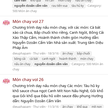
cẩm
vân
khổ qua
mì căn
món chay
nấu ăn chay
Category:
nguyễn
dzoãn
cẩm
vân
rau tiến vua
tàu hủ ky
500 Món ăn chay
Món chay vol 27
Chương trình dạy nấu món chay, với các món: Cà bát
xào cà chua, Bắp chuối kho riềng, Canh Ngót, Bông Cải
Xào Thập Cẩm, Hoành thánh chiên giòn Hướng dẫn:
Nguyễn Dzoãn Cẩm Vân Nhà sản xuất: Trung tâm Diệu
Pháp Âm
dieuphapam
Thư viện
18/3/16
ăn chay
bắp chuối
bông cải
cà bát
canh ngót
hoành thánh
món chay
Category:
500 Món ăn
nấu ăn chay
nguyễn
dzoãn
cẩm
vân
chay
Món chay vol 26
Chương trình dạy nấu món chay Các món: Tàu hũ ky
khô sauce chua ngọt Canh Mít Non Nấu Nghệ, Gỏi khổ
qua Gỏi khổ qua Đậu hũ xiên sauce đậu phụng Hướng
dẫn: Nguyễn Dzoãn Cẩm Vân
dieuphapam
Thư viện
11/3/16
ăn chay
khổ qua
mít non