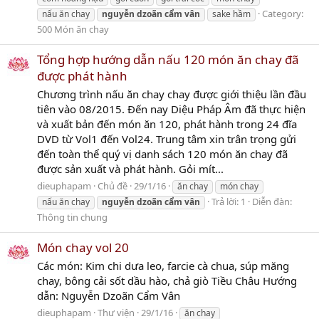
Category:
nấu ăn chay
nguyễn
dzoãn
cẩm
vân
sake hầm
500 Món ăn chay
Tổng hợp hướng dẫn nấu 120 món ăn chay đã
được phát hành
Chương trình nấu ăn chay chay được giới thiệu lần đầu
tiên vào 08/2015. Đến nay Diệu Pháp Âm đã thực hiện
và xuất bản đến món ăn 120, phát hành trong 24 đĩa
DVD từ Vol1 đến Vol24. Trung tâm xin trân trọng gửi
đến toàn thể quý vị danh sách 120 món ăn chay đã
được sản xuất và phát hành. Gỏi mít...
dieuphapam
Chủ đề
29/1/16
ăn chay
món chay
Trả lời: 1
Diễn đàn:
nấu ăn chay
nguyễn
dzoãn
cẩm
vân
Thông tin chung
Món chay vol 20
Các món: Kim chi dưa leo, farcie cà chua, súp măng
chay, bông cải sốt dầu hào, chả giò Tiều Châu Hướng
dẫn: Nguyễn Dzoãn Cẩm Vân
dieuphapam
Thư viện
29/1/16
ăn chay