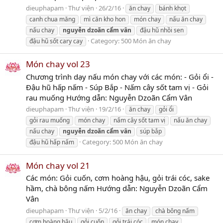
dieuphapam
Thư viện
26/2/16
ăn chay
bánh khọt
canh chua măng
mì căn kho hon
món chay
nấu ăn chay
nấu chay
nguyễn
dzoãn
cẩm
vân
đậu hũ nhồi sen
Category:
500 Món ăn chay
đậu hũ sốt cary cay
Món chay vol 23
Chương trình dạy nấu món chay với các món: - Gỏi ổi -
Đậu hũ hấp nấm - Súp Bắp - Nấm cây sốt tam vị - Gỏi
rau muống Hướng dẫn: Nguyễn Dzoãn Cẩm Vân
dieuphapam
Thư viện
19/2/16
ăn chay
gỏi ổi
gỏi rau muống
món chay
nấm cây sốt tam vị
nấu ăn chay
nấu chay
nguyễn
dzoãn
cẩm
vân
súp bắp
Category:
500 Món ăn chay
đậu hũ hấp nấm
Món chay vol 21
Các món: Gỏi cuốn, cơm hoàng hậu, gỏi trái cóc, sake
hầm, chà bông nấm Hướng dẫn: Nguyễn Dzoãn Cẩm
Vân
dieuphapam
Thư viện
5/2/16
ăn chay
chà bông nấm
cơm hoàng hậu
gỏi cuốn
gỏi trái cóc
món chay