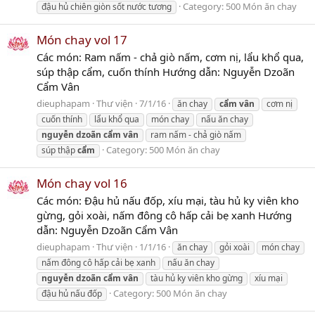
Category:
500 Món ăn chay
đậu hủ chiên giòn sốt nước tương
Món chay vol 17
Các món: Ram nấm - chả giò nấm, cơm nị, lẩu khổ qua,
súp thập cẩm, cuốn thính Hướng dẫn: Nguyễn Dzoãn
Cẩm Vân
dieuphapam
Thư viện
7/1/16
ăn chay
cẩm
vân
cơm nị
cuốn thính
lẩu khổ qua
món chay
nấu ăn chay
nguyễn
dzoãn
cẩm
vân
ram nấm - chả giò nấm
Category:
500 Món ăn chay
súp thập
cẩm
Món chay vol 16
Các món: Đậu hủ nấu đốp, xíu mại, tàu hủ ky viên kho
gừng, gỏi xoài, nấm đông cô hấp cải bẹ xanh Hướng
dẫn: Nguyễn Dzoãn Cẩm Vân
dieuphapam
Thư viện
1/1/16
ăn chay
gỏi xoài
món chay
nấm đông cô hấp cải bẹ xanh
nấu ăn chay
nguyễn
dzoãn
cẩm
vân
tàu hủ ky viên kho gừng
xíu mại
Category:
500 Món ăn chay
đậu hủ nấu đốp