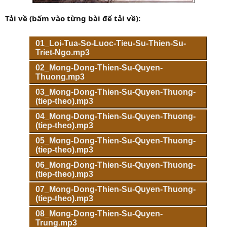
Tải về (bấm vào từng bài để tải về):