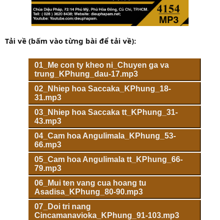
Tải về (bấm vào từng bài để tải về):