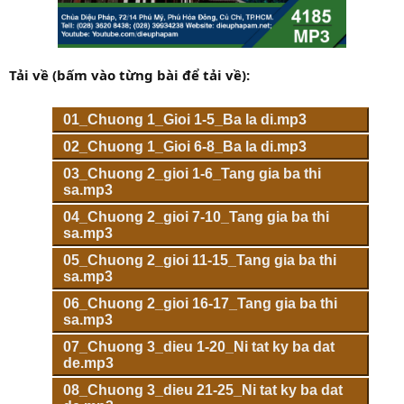
Tải về (bấm vào từng bài để tải về):